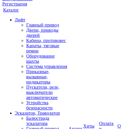
Регистрация
Каталог
Лифт
Главный привод
Двери, приводы
дверей
Кабина, противовес
Канаты, тяговые
ремни
Оборудование
шахты
Система управления
Приказные,
вызывные,
индикаторы
Пускатели, реле,
выключатели
автоматические
Устройства
безопасности
Эскалатор, Траволатор
Балюстрада
эскалатора
Оплата
Хиты
О
Главный привод
Акции
и