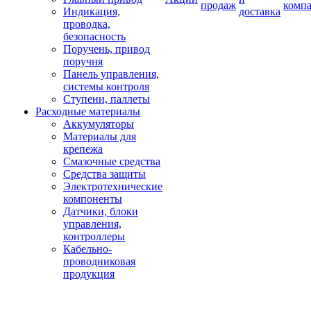
продаж
комп
Индикация,
доставка
проводка,
безопасность
Поручень, привод
поручня
Панель управления,
системы контроля
Ступени, паллеты
Расходные материалы
Аккумуляторы
Материалы для
крепежа
Смазочные средства
Средства защиты
Электротехнические
компоненты
Датчики, блоки
управления,
контроллеры
Кабельно-
проводниковая
продукция