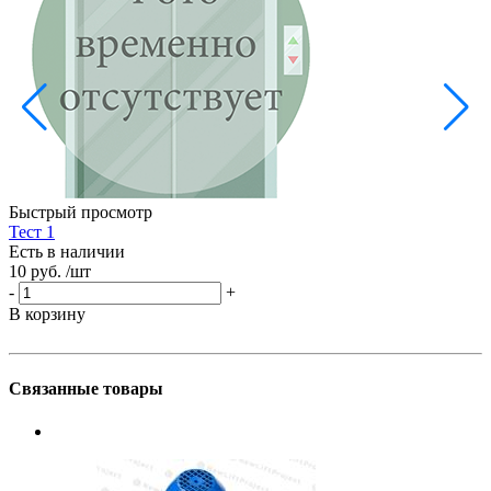
Б
Е
5
-
Быстрый просмотр
В
Тест 1
Есть в наличии
10 руб.
/шт
-
+
В корзину
Связанные товары