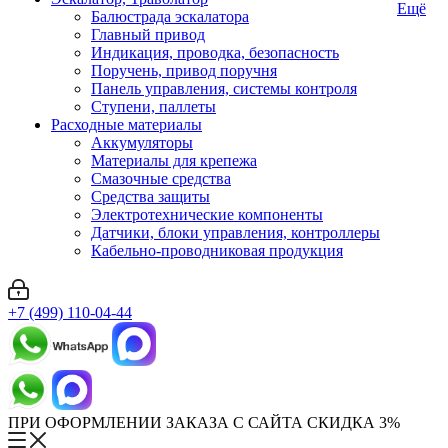
Ещё
Балюстрада эскалатора
Главный привод
Индикация, проводка, безопасность
Поручень, привод поручня
Панель управления, системы контроля
Ступени, паллеты
Расходные материалы
Аккумуляторы
Материалы для крепежа
Смазочные средства
Средства защиты
Электротехнические компоненты
Датчики, блоки управления, контроллеры
Кабельно-проводниковая продукция
+7 (499) 110-04-44
ПРИ ОФОРМЛЕНИИ ЗАКАЗА С САЙТА СКИДКА 3%