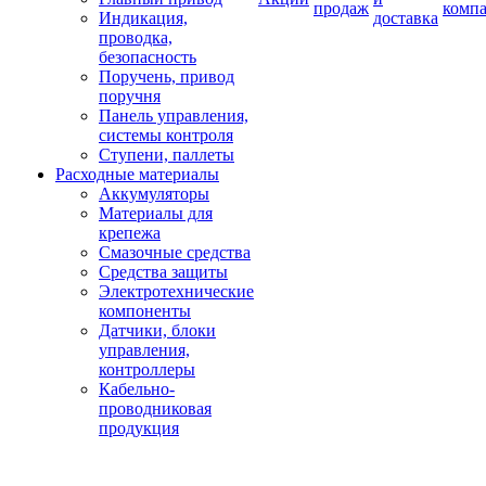
продаж
комп
Индикация,
доставка
проводка,
безопасность
Поручень, привод
поручня
Панель управления,
системы контроля
Ступени, паллеты
Расходные материалы
Аккумуляторы
Материалы для
крепежа
Смазочные средства
Средства защиты
Электротехнические
компоненты
Датчики, блоки
управления,
контроллеры
Кабельно-
проводниковая
продукция