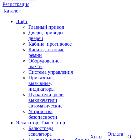
Регистрация
Каталог
Лифт
Главный привод
Двери, приводы
дверей
Кабина, противовес
Канаты, тяговые
ремни
Оборудование
шахты
Система управления
Приказные,
вызывные,
индикаторы
Пускатели, реле,
выключатели
автоматические
Устройства
безопасности
Эскалатор, Траволатор
Балюстрада
эскалатора
Оплата
Хиты
О
Главный привод
Акции
и