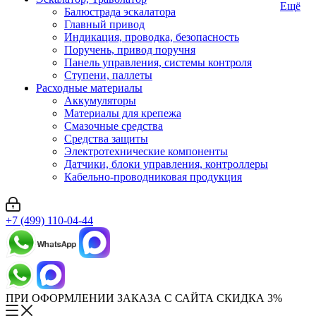
Ещё
Балюстрада эскалатора
Главный привод
Индикация, проводка, безопасность
Поручень, привод поручня
Панель управления, системы контроля
Ступени, паллеты
Расходные материалы
Аккумуляторы
Материалы для крепежа
Смазочные средства
Средства защиты
Электротехнические компоненты
Датчики, блоки управления, контроллеры
Кабельно-проводниковая продукция
+7 (499) 110-04-44
ПРИ ОФОРМЛЕНИИ ЗАКАЗА С САЙТА СКИДКА 3%