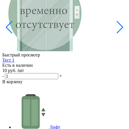
Б
Е
5
-
Быстрый просмотр
В
Тест 1
Есть в наличии
10 руб.
/шт
-
+
В корзину
Лифт