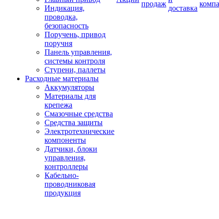
продаж
комп
Индикация,
доставка
проводка,
безопасность
Поручень, привод
поручня
Панель управления,
системы контроля
Ступени, паллеты
Расходные материалы
Аккумуляторы
Материалы для
крепежа
Смазочные средства
Средства защиты
Электротехнические
компоненты
Датчики, блоки
управления,
контроллеры
Кабельно-
проводниковая
продукция