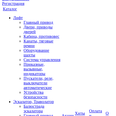
Регистрация
Каталог
Лифт
Главный привод
Двери, приводы
дверей
Кабина, противовес
Канаты, тяговые
ремни
Оборудование
шахты
Система управления
Приказные,
вызывные,
индикаторы
Пускатели, реле,
выключатели
автоматические
Устройства
безопасности
Эскалатор, Траволатор
Балюстрада
эскалатора
Оплата
Хиты
О
Главный привод
Акции
и