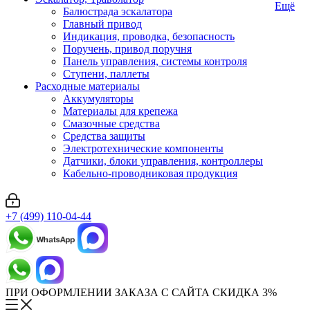
Ещё
Балюстрада эскалатора
Главный привод
Индикация, проводка, безопасность
Поручень, привод поручня
Панель управления, системы контроля
Ступени, паллеты
Расходные материалы
Аккумуляторы
Материалы для крепежа
Смазочные средства
Средства защиты
Электротехнические компоненты
Датчики, блоки управления, контроллеры
Кабельно-проводниковая продукция
+7 (499) 110-04-44
ПРИ ОФОРМЛЕНИИ ЗАКАЗА С САЙТА СКИДКА 3%