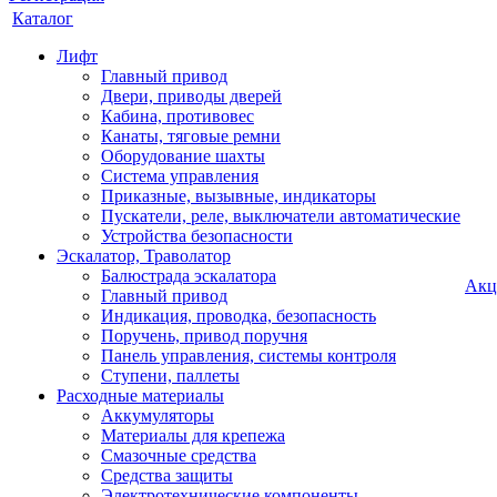
Каталог
Лифт
Главный привод
Двери, приводы дверей
Кабина, противовес
Канаты, тяговые ремни
Оборудование шахты
Система управления
Приказные, вызывные, индикаторы
Пускатели, реле, выключатели автоматические
Устройства безопасности
Эскалатор, Траволатор
Балюстрада эскалатора
Акц
Главный привод
Индикация, проводка, безопасность
Поручень, привод поручня
Панель управления, системы контроля
Ступени, паллеты
Расходные материалы
Аккумуляторы
Материалы для крепежа
Смазочные средства
Средства защиты
Электротехнические компоненты