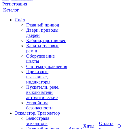
Регистрация
Каталог
Лифт
Главный привод
Двери, приводы
дверей
Кабина, противовес
Канаты, тяговые
ремни
Оборудование
шахты
Система управления
Приказные,
вызывные,
индикаторы
Пускатели, реле,
выключатели
автоматические
Устройства
безопасности
Эскалатор, Траволатор
Балюстрада
эскалатора
Оплата
Хиты
О
Главный привод
Акции
и