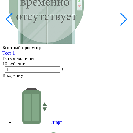
Б
Е
5
-
Быстрый просмотр
В
Тест 1
Есть в наличии
10 руб.
/шт
-
+
В корзину
Лифт