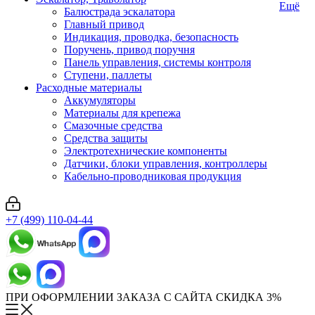
Ещё
Балюстрада эскалатора
Главный привод
Индикация, проводка, безопасность
Поручень, привод поручня
Панель управления, системы контроля
Ступени, паллеты
Расходные материалы
Аккумуляторы
Материалы для крепежа
Смазочные средства
Средства защиты
Электротехнические компоненты
Датчики, блоки управления, контроллеры
Кабельно-проводниковая продукция
+7 (499) 110-04-44
ПРИ ОФОРМЛЕНИИ ЗАКАЗА С САЙТА СКИДКА 3%