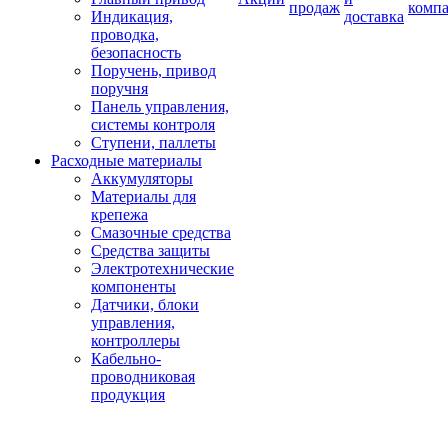
продаж
комп
Индикация,
доставка
проводка,
безопасность
Поручень, привод
поручня
Панель управления,
системы контроля
Ступени, паллеты
Расходные материалы
Аккумуляторы
Материалы для
крепежа
Смазочные средства
Средства защиты
Электротехнические
компоненты
Датчики, блоки
управления,
контроллеры
Кабельно-
проводниковая
продукция