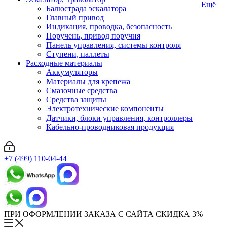
Ещё
Балюстрада эскалатора
Главный привод
Индикация, проводка, безопасность
Поручень, привод поручня
Панель управления, системы контроля
Ступени, паллеты
Расходные материалы
Аккумуляторы
Материалы для крепежа
Смазочные средства
Средства защиты
Электротехнические компоненты
Датчики, блоки управления, контроллеры
Кабельно-проводниковая продукция
+7 (499) 110-04-44
ПРИ ОФОРМЛЕНИИ ЗАКАЗА С САЙТА СКИДКА 3%