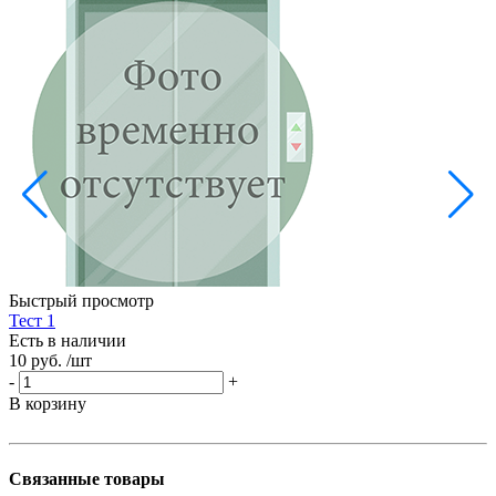
Б
Е
5
-
Быстрый просмотр
В
Тест 1
Есть в наличии
10 руб.
/шт
-
+
В корзину
Связанные товары