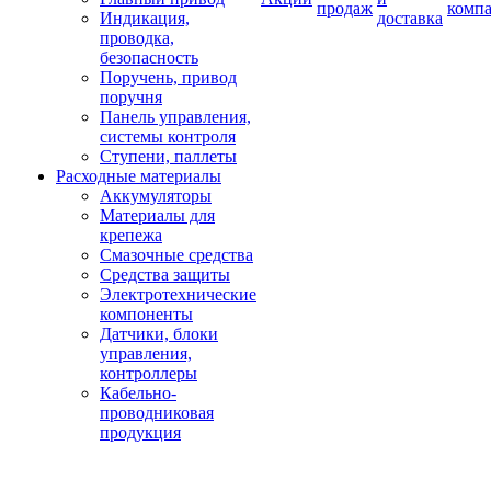
продаж
комп
Индикация,
доставка
проводка,
безопасность
Поручень, привод
поручня
Панель управления,
системы контроля
Ступени, паллеты
Расходные материалы
Аккумуляторы
Материалы для
крепежа
Смазочные средства
Средства защиты
Электротехнические
компоненты
Датчики, блоки
управления,
контроллеры
Кабельно-
проводниковая
продукция