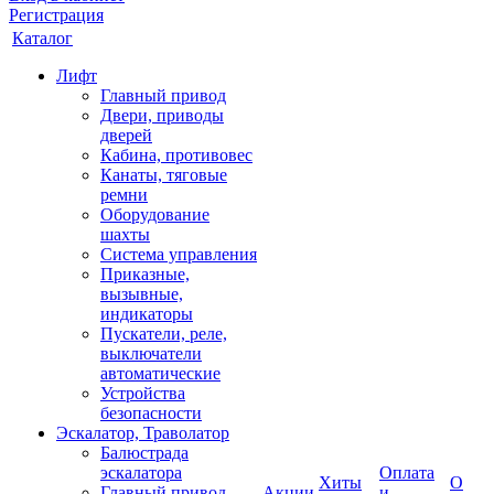
Регистрация
Каталог
Лифт
Главный привод
Двери, приводы
дверей
Кабина, противовес
Канаты, тяговые
ремни
Оборудование
шахты
Система управления
Приказные,
вызывные,
индикаторы
Пускатели, реле,
выключатели
автоматические
Устройства
безопасности
Эскалатор, Траволатор
Балюстрада
эскалатора
Оплата
Хиты
О
Главный привод
Акции
и