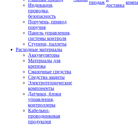
продаж
комп
Индикация,
доставка
проводка,
безопасность
Поручень, привод
поручня
Панель управления,
системы контроля
Ступени, паллеты
Расходные материалы
Аккумуляторы
Материалы для
крепежа
Смазочные средства
Средства защиты
Электротехнические
компоненты
Датчики, блоки
управления,
контроллеры
Кабельно-
проводниковая
продукция