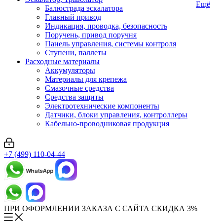
Ещё
Балюстрада эскалатора
Главный привод
Индикация, проводка, безопасность
Поручень, привод поручня
Панель управления, системы контроля
Ступени, паллеты
Расходные материалы
Аккумуляторы
Материалы для крепежа
Смазочные средства
Средства защиты
Электротехнические компоненты
Датчики, блоки управления, контроллеры
Кабельно-проводниковая продукция
+7 (499) 110-04-44
ПРИ ОФОРМЛЕНИИ ЗАКАЗА С САЙТА СКИДКА 3%