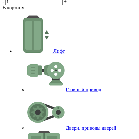
-
+
-
В корзину
В
Лифт
Главный привод
Двери, приводы дверей