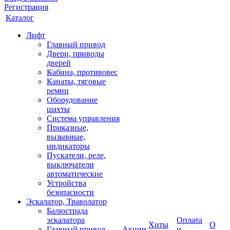
Регистрация
Каталог
Лифт
Главный привод
Двери, приводы
дверей
Кабина, противовес
Канаты, тяговые
ремни
Оборудование
шахты
Система управления
Приказные,
вызывные,
индикаторы
Пускатели, реле,
выключатели
автоматические
Устройства
безопасности
Эскалатор, Траволатор
Балюстрада
эскалатора
Оплата
Хиты
О
Главный привод
Акции
и