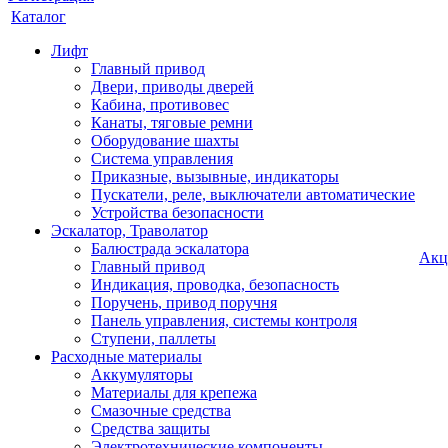
Каталог
Лифт
Главный привод
Двери, приводы дверей
Кабина, противовес
Канаты, тяговые ремни
Оборудование шахты
Система управления
Приказные, вызывные, индикаторы
Пускатели, реле, выключатели автоматические
Устройства безопасности
Эскалатор, Траволатор
Балюстрада эскалатора
Акц
Главный привод
Индикация, проводка, безопасность
Поручень, привод поручня
Панель управления, системы контроля
Ступени, паллеты
Расходные материалы
Аккумуляторы
Материалы для крепежа
Смазочные средства
Средства защиты
Электротехнические компоненты