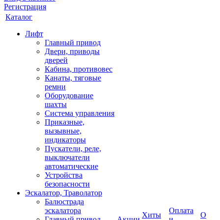
Регистрация
Каталог
Лифт
Главный привод
Двери, приводы
дверей
Кабина, противовес
Канаты, тяговые
ремни
Оборудование
шахты
Система управления
Приказные,
вызывные,
индикаторы
Пускатели, реле,
выключатели
автоматические
Устройства
безопасности
Эскалатор, Траволатор
Балюстрада
эскалатора
Оплата
Хиты
О
Главный привод
Акции
и