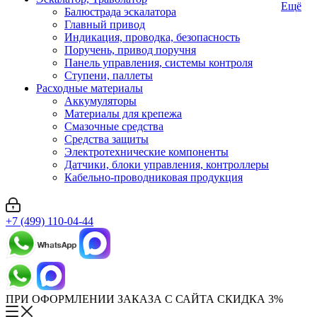
Ещё
Балюстрада эскалатора
Главный привод
Индикация, проводка, безопасность
Поручень, привод поручня
Панель управления, системы контроля
Ступени, паллеты
Расходные материалы
Аккумуляторы
Материалы для крепежа
Смазочные средства
Средства защиты
Электротехнические компоненты
Датчики, блоки управления, контроллеры
Кабельно-проводниковая продукция
+7 (499) 110-04-44
ПРИ ОФОРМЛЕНИИ ЗАКАЗА С САЙТА СКИДКА 3%