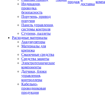
продаж
комп
Индикация,
доставка
проводка,
безопасность
Поручень, привод
поручня
Панель управления,
системы контроля
Ступени, паллеты
Расходные материалы
Аккумуляторы
Материалы для
крепежа
Смазочные средства
Средства защиты
Электротехнические
компоненты
Датчики, блоки
управления,
контроллеры
Кабельно-
проводниковая
продукция