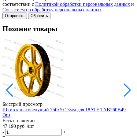
соответствии с
Политикой обработки персональных данных
и
Согласием на обработку персональных данных
.
Сбросить
Похожие товары
Быстрый просмотр
Шкив канатоведущий 750х5х13мм для 18ATF TAB260B49
Ш
Otis
Есть в наличии
Е
47 190 руб.
/шт
3
-
+
-