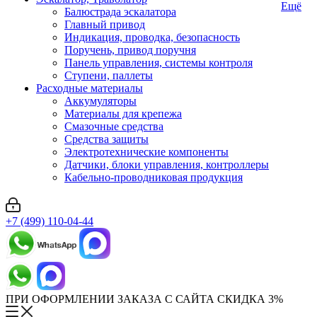
Ещё
Балюстрада эскалатора
Главный привод
Индикация, проводка, безопасность
Поручень, привод поручня
Панель управления, системы контроля
Ступени, паллеты
Расходные материалы
Аккумуляторы
Материалы для крепежа
Смазочные средства
Средства защиты
Электротехнические компоненты
Датчики, блоки управления, контроллеры
Кабельно-проводниковая продукция
+7 (499) 110-04-44
ПРИ ОФОРМЛЕНИИ ЗАКАЗА С САЙТА СКИДКА 3%