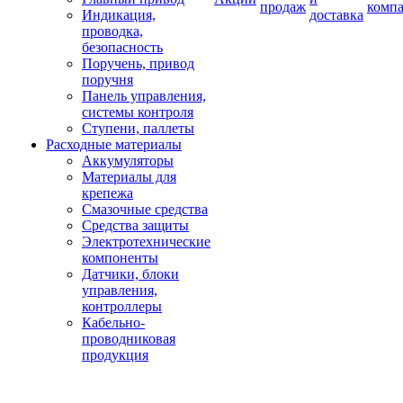
продаж
комп
Индикация,
доставка
проводка,
безопасность
Поручень, привод
поручня
Панель управления,
системы контроля
Ступени, паллеты
Расходные материалы
Аккумуляторы
Материалы для
крепежа
Смазочные средства
Средства защиты
Электротехнические
компоненты
Датчики, блоки
управления,
контроллеры
Кабельно-
проводниковая
продукция