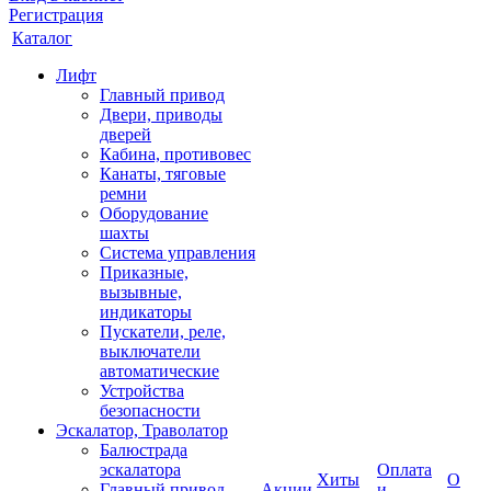
Регистрация
Каталог
Лифт
Главный привод
Двери, приводы
дверей
Кабина, противовес
Канаты, тяговые
ремни
Оборудование
шахты
Система управления
Приказные,
вызывные,
индикаторы
Пускатели, реле,
выключатели
автоматические
Устройства
безопасности
Эскалатор, Траволатор
Балюстрада
эскалатора
Оплата
Хиты
О
Главный привод
Акции
и