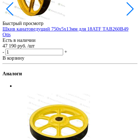
Быстрый просмотр
Шкив канатоведущий 750х5х13мм для 18ATF TAB260B49
Ш
Otis
Есть в наличии
Е
47 190 руб.
/шт
3
-
+
-
В корзину
В
Аналоги