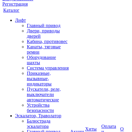
Регистрация
Каталог
Лифт
Главный привод
Двери, приводы
дверей
Кабина, противовес
Канаты, тяговые
ремни
Оборудование
шахты
Система управления
Приказные,
вызывные,
индикаторы
Пускатели, реле,
выключатели
автоматические
Устройства
безопасности
Эскалатор, Траволатор
Балюстрада
эскалатора
Оплата
Хиты
О
Главный привод
Акции
и