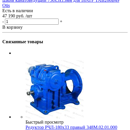
Шкив канатоведущий 750х5х13мм для 18ATF TAB260B49
Ш
Otis
Есть в наличии
Е
47 190 руб.
/шт
3
-
+
-
В корзину
В
Связанные товары
Быстрый просмотр
Редуктор РЧЛ-180х33 правый 348М.02.01.000