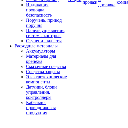
продаж
комп
Индикация,
доставка
проводка,
безопасность
Поручень, привод
поручня
Панель управления,
системы контроля
Ступени, паллеты
Расходные материалы
Аккумуляторы
Материалы для
крепежа
Смазочные средства
Средства защиты
Электротехнические
компоненты
Датчики, блоки
управления,
контроллеры
Кабельно-
проводниковая
продукция