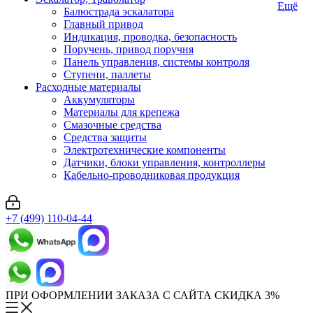
Ещё
Балюстрада эскалатора
Главный привод
Индикация, проводка, безопасность
Поручень, привод поручня
Панель управления, системы контроля
Ступени, паллеты
Расходные материалы
Аккумуляторы
Материалы для крепежа
Смазочные средства
Средства защиты
Электротехнические компоненты
Датчики, блоки управления, контроллеры
Кабельно-проводниковая продукция
+7 (499) 110-04-44
ПРИ ОФОРМЛЕНИИ ЗАКАЗА С САЙТА СКИДКА 3%