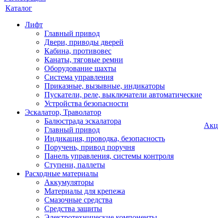
Каталог
Лифт
Главный привод
Двери, приводы дверей
Кабина, противовес
Канаты, тяговые ремни
Оборудование шахты
Система управления
Приказные, вызывные, индикаторы
Пускатели, реле, выключатели автоматические
Устройства безопасности
Эскалатор, Траволатор
Балюстрада эскалатора
Акц
Главный привод
Индикация, проводка, безопасность
Поручень, привод поручня
Панель управления, системы контроля
Ступени, паллеты
Расходные материалы
Аккумуляторы
Материалы для крепежа
Смазочные средства
Средства защиты
Электротехнические компоненты