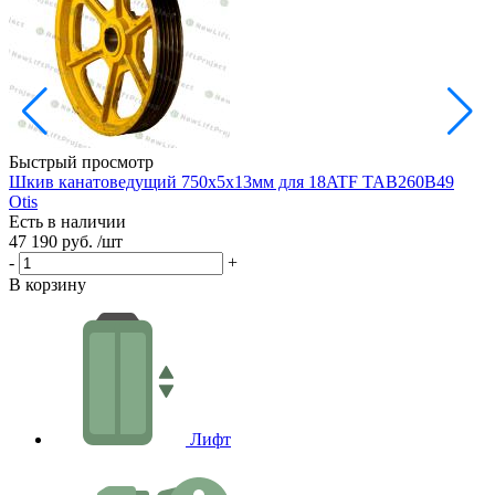
Быстрый просмотр
Шкив канатоведущий 750х5х13мм для 18ATF TAB260B49
Ш
Otis
Есть в наличии
Е
47 190 руб.
/шт
3
-
+
-
В корзину
В
Лифт