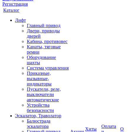
Регистрация
Каталог
Лифт
Главный привод
Двери, приводы
дверей
Кабина, противовес
Канаты, тяговые
ремни
Оборудование
шахты
Система управления
Приказные,
вызывные,
индикаторы
Пускатели, реле,
выключатели
автоматические
Устройства
безопасности
Эскалатор, Траволатор
Балюстрада
эскалатора
Оплата
Хиты
О
Главный привод
Акции
и