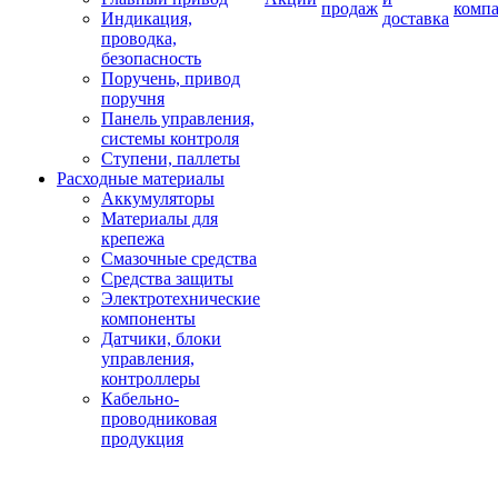
продаж
комп
Индикация,
доставка
проводка,
безопасность
Поручень, привод
поручня
Панель управления,
системы контроля
Ступени, паллеты
Расходные материалы
Аккумуляторы
Материалы для
крепежа
Смазочные средства
Средства защиты
Электротехнические
компоненты
Датчики, блоки
управления,
контроллеры
Кабельно-
проводниковая
продукция