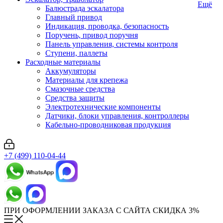
Ещё
Балюстрада эскалатора
Главный привод
Индикация, проводка, безопасность
Поручень, привод поручня
Панель управления, системы контроля
Ступени, паллеты
Расходные материалы
Аккумуляторы
Материалы для крепежа
Смазочные средства
Средства защиты
Электротехнические компоненты
Датчики, блоки управления, контроллеры
Кабельно-проводниковая продукция
+7 (499) 110-04-44
ПРИ ОФОРМЛЕНИИ ЗАКАЗА С САЙТА СКИДКА 3%