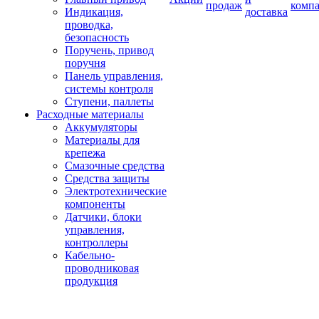
продаж
комп
Индикация,
доставка
проводка,
безопасность
Поручень, привод
поручня
Панель управления,
системы контроля
Ступени, паллеты
Расходные материалы
Аккумуляторы
Материалы для
крепежа
Смазочные средства
Средства защиты
Электротехнические
компоненты
Датчики, блоки
управления,
контроллеры
Кабельно-
проводниковая
продукция