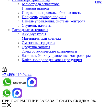
Ещё
Балюстрада эскалатора
Главный привод
Индикация, проводка, безопасность
Поручень, привод поручня
Панель управления, системы контроля
Ступени, паллеты
Расходные материалы
Аккумуляторы
Материалы для крепежа
Смазочные средства
Средства защиты
Электротехнические компоненты
Датчики, блоки управления, контроллеры
Кабельно-проводниковая продукция
+7 (499) 110-04-44
ПРИ ОФОРМЛЕНИИ ЗАКАЗА С САЙТА СКИДКА 3%