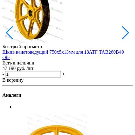
Быстрый просмотр
Шкив канатоведущий 750х5х13мм для 18ATF TAB260B49
Ш
Otis
Есть в наличии
Е
47 190 руб.
/шт
3
-
+
-
В корзину
В
Аналоги