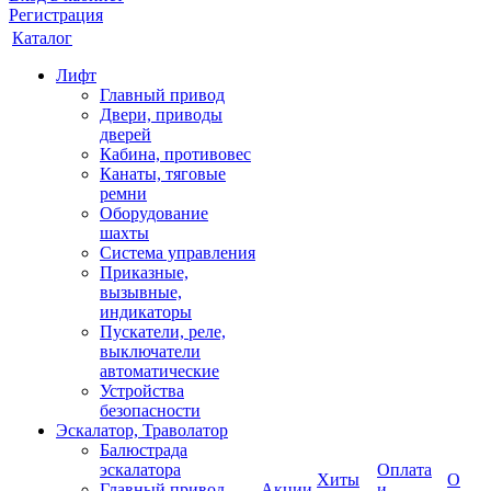
Регистрация
Каталог
Лифт
Главный привод
Двери, приводы
дверей
Кабина, противовес
Канаты, тяговые
ремни
Оборудование
шахты
Система управления
Приказные,
вызывные,
индикаторы
Пускатели, реле,
выключатели
автоматические
Устройства
безопасности
Эскалатор, Траволатор
Балюстрада
эскалатора
Оплата
Хиты
О
Главный привод
Акции
и