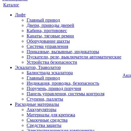
Каталог
Лифт
Главный привод
Двери, приводы дверей
Кабина, противовес
Канаты, тяговые ремни
Оборудование шахты
Система управления
Приказные, вызывные, индикаторы
Пускатели, реле, выключатели автоматические
Устройства безопасности
Эскалатор, Траволатор
Балюстрада эскалатора
Акц
Главный привод
Индикация, проводка, безопасность
Поручень, привод поручня
Панель управления, системы контроля
Ступени, паллеты
Расходные материалы
Аккумуляторы
Материалы для крепежа
Смазочные средства
Средства защиты
Электротехнические компоненты