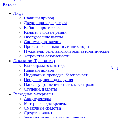
Каталог
Лифт
Главный привод
Двери, приводы дверей
Кабина, противовес
Канаты, тяговые ремни
Оборудование шахты
Система управления
Приказные, вызывные, индикаторы
Пускатели, реле, выключатели автоматические
Устройства безопасности
Эскалатор, Траволатор
Балюстрада эскалатора
Акц
Главный привод
Индикация, проводка, безопасность
Поручень, привод поручня
Панель управления, системы контроля
Ступени, паллеты
Расходные материалы
Аккумуляторы
Материалы для крепежа
Смазочные средства
Средства защиты
Электротехнические компоненты