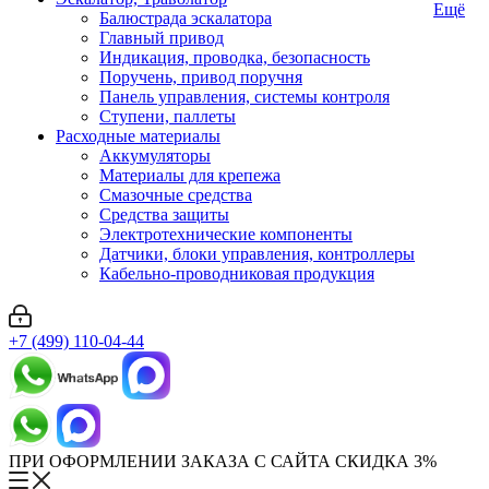
Ещё
Балюстрада эскалатора
Главный привод
Индикация, проводка, безопасность
Поручень, привод поручня
Панель управления, системы контроля
Ступени, паллеты
Расходные материалы
Аккумуляторы
Материалы для крепежа
Смазочные средства
Средства защиты
Электротехнические компоненты
Датчики, блоки управления, контроллеры
Кабельно-проводниковая продукция
+7 (499) 110-04-44
ПРИ ОФОРМЛЕНИИ ЗАКАЗА С САЙТА СКИДКА 3%