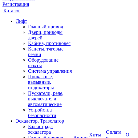
Регистрация
Каталог
Лифт
Главный привод
Двери, приводы
дверей
Кабина, противовес
Канаты, тяговые
ремни
Оборудование
шахты
Система управления
Приказные,
вызывные,
индикаторы
Пускатели, реле,
выключатели
автоматические
Устройства
безопасности
Эскалатор, Траволатор
Балюстрада
эскалатора
Оплата
Хиты
О
Главный привод
Акции
и