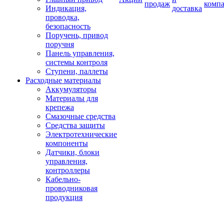
продаж
комп
Индикация,
доставка
проводка,
безопасность
Поручень, привод
поручня
Панель управления,
системы контроля
Ступени, паллеты
Расходные материалы
Аккумуляторы
Материалы для
крепежа
Смазочные средства
Средства защиты
Электротехнические
компоненты
Датчики, блоки
управления,
контроллеры
Кабельно-
проводниковая
продукция