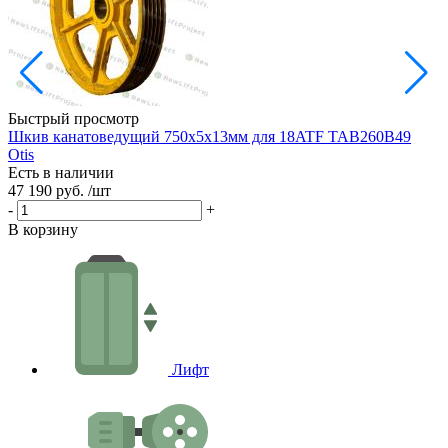
Быстрый просмотр
Шкив канатоведущий 750х5х13мм для 18ATF TAB260B49
Ш
Otis
Есть в наличии
Е
47 190 руб.
/шт
3
-
+
-
В корзину
В
Лифт