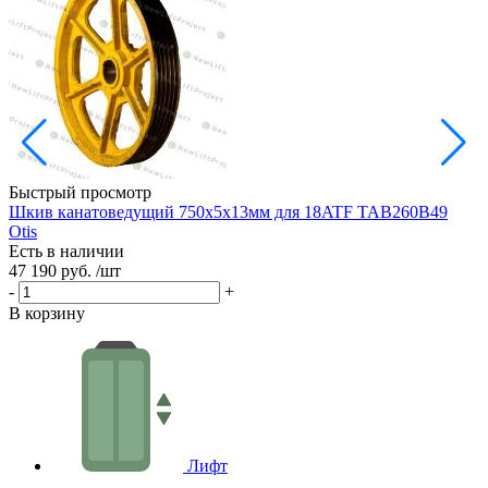
Быстрый просмотр
Шкив канатоведущий 750х5х13мм для 18ATF TAB260B49
Ш
Otis
Есть в наличии
Е
47 190 руб.
/шт
3
-
+
-
В корзину
В
Лифт