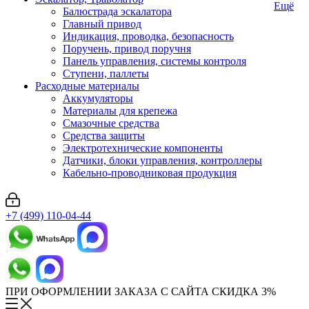
Ещё
Балюстрада эскалатора
Главный привод
Индикация, проводка, безопасность
Поручень, привод поручня
Панель управления, системы контроля
Ступени, паллеты
Расходные материалы
Аккумуляторы
Материалы для крепежа
Смазочные средства
Средства защиты
Электротехнические компоненты
Датчики, блоки управления, контроллеры
Кабельно-проводниковая продукция
+7 (499) 110-04-44
ПРИ ОФОРМЛЕНИИ ЗАКАЗА С САЙТА СКИДКА 3%