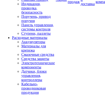
продаж
комп
Индикация,
доставка
проводка,
безопасность
Поручень, привод
поручня
Панель управления,
системы контроля
Ступени, паллеты
Расходные материалы
Аккумуляторы
Материалы для
крепежа
Смазочные средства
Средства защиты
Электротехнические
компоненты
Датчики, блоки
управления,
контроллеры
Кабельно-
проводниковая
продукция