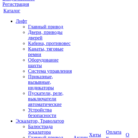
Регистрация
Каталог
Лифт
Главный привод
Двери, приводы
дверей
Кабина, противовес
Канаты, тяговые
ремни
Оборудование
шахты
Система управления
Приказные,
вызывные,
индикаторы
Пускатели, реле,
выключатели
автоматические
Устройства
безопасности
Эскалатор, Траволатор
Балюстрада
эскалатора
Оплата
Хиты
О
Главный привод
Акции
и