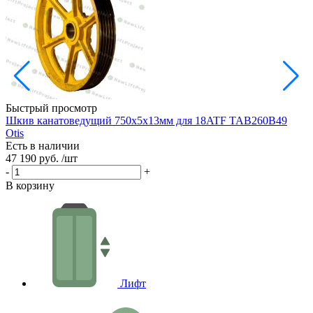
Быстрый просмотр
Шкив канатоведущий 750х5х13мм для 18ATF TAB260B49
Ш
Otis
Есть в наличии
Е
47 190 руб.
/шт
3
-
+
-
В корзину
В
Лифт