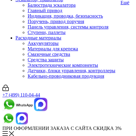
Ещё
Балюстрада эскалатора
Главный привод
Индикация, проводка, безопасность
Поручень, привод поручня
Панель управления, системы контроля
Ступени, паллеты
Расходные материалы
Аккумуляторы
Материалы для крепежа
Смазочные средства
Средства защиты
Электротехнические компоненты
Датчики, блоки управления, контроллеры
Кабельно-проводниковая продукция
+7 (499) 110-04-44
ПРИ ОФОРМЛЕНИИ ЗАКАЗА С САЙТА СКИДКА 3%