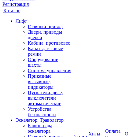
Регистрация
Каталог
Лифт
Главный привод
Двери, приводы
дверей
Кабина, противовес
Канаты, тяговые
ремни
Оборудование
шахты
Система управления
Приказные,
вызывные,
индикаторы
Пускатели, реле,
выключатели
автоматические
Устройства
безопасности
Эскалатор, Траволатор
Балюстрада
эскалатора
Оплата
Хиты
О
Главный привод
Акции
и