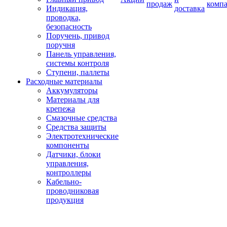
продаж
комп
Индикация,
доставка
проводка,
безопасность
Поручень, привод
поручня
Панель управления,
системы контроля
Ступени, паллеты
Расходные материалы
Аккумуляторы
Материалы для
крепежа
Смазочные средства
Средства защиты
Электротехнические
компоненты
Датчики, блоки
управления,
контроллеры
Кабельно-
проводниковая
продукция