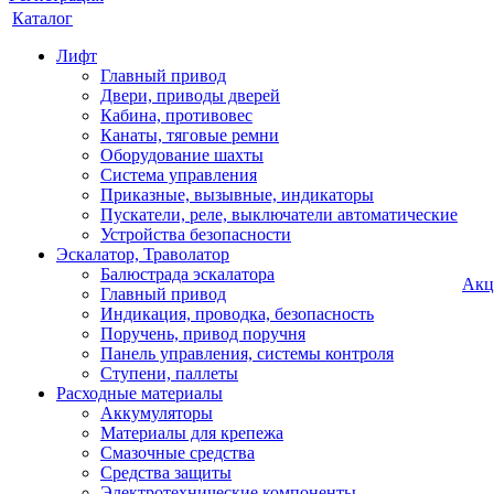
Каталог
Лифт
Главный привод
Двери, приводы дверей
Кабина, противовес
Канаты, тяговые ремни
Оборудование шахты
Система управления
Приказные, вызывные, индикаторы
Пускатели, реле, выключатели автоматические
Устройства безопасности
Эскалатор, Траволатор
Балюстрада эскалатора
Акц
Главный привод
Индикация, проводка, безопасность
Поручень, привод поручня
Панель управления, системы контроля
Ступени, паллеты
Расходные материалы
Аккумуляторы
Материалы для крепежа
Смазочные средства
Средства защиты
Электротехнические компоненты