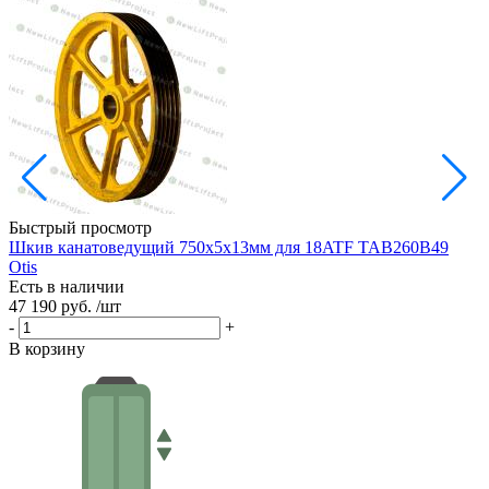
Быстрый просмотр
Шкив канатоведущий 750х5х13мм для 18ATF TAB260B49
Ш
Otis
Есть в наличии
Е
47 190 руб.
/шт
3
-
+
-
В корзину
В