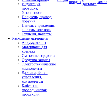
продаж
комп
Индикация,
доставка
проводка,
безопасность
Поручень, привод
поручня
Панель управления,
системы контроля
Ступени, паллеты
Расходные материалы
Аккумуляторы
Материалы для
крепежа
Смазочные средства
Средства защиты
Электротехнические
компоненты
Датчики, блоки
управления,
контроллеры
Кабельно-
проводниковая
продукция