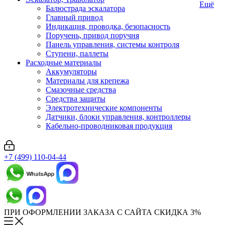
Ещё
Балюстрада эскалатора
Главный привод
Индикация, проводка, безопасность
Поручень, привод поручня
Панель управления, системы контроля
Ступени, паллеты
Расходные материалы
Аккумуляторы
Материалы для крепежа
Смазочные средства
Средства защиты
Электротехнические компоненты
Датчики, блоки управления, контроллеры
Кабельно-проводниковая продукция
+7 (499) 110-04-44
ПРИ ОФОРМЛЕНИИ ЗАКАЗА С САЙТА СКИДКА 3%