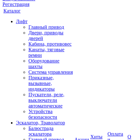
Регистрация
Каталог
Лифт
Главный привод
Двери, приводы
дверей
Кабина, противовес
Канаты, тяговые
ремни
Оборудование
шахты
Система управления
Приказные,
вызывные,
индикаторы
Пускатели, реле,
выключатели
автоматические
Устройства
безопасности
Эскалатор, Траволатор
Балюстрада
эскалатора
Оплата
Хиты
О
Главный привод
Акции
и