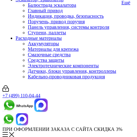
Ещё
Балюстрада эскалатора
Главный привод
Индикация, проводка, безопасность
Поручень, привод поручня
Панель управления, системы контроля
Ступени, паллеты
Расходные материалы
Аккумуляторы
Материалы для крепежа
Смазочные средства
Средства защиты
Электротехнические компоненты
Датчики, блоки управления, контроллеры
Кабельно-проводниковая продукция
+7 (499) 110-04-44
ПРИ ОФОРМЛЕНИИ ЗАКАЗА С САЙТА СКИДКА 3%