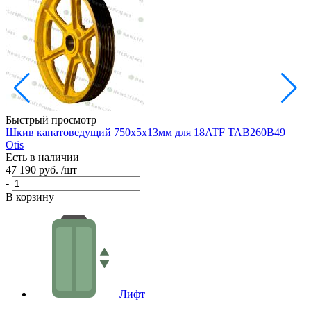
Быстрый просмотр
Шкив канатоведущий 750х5х13мм для 18ATF TAB260B49
Ш
Otis
Есть в наличии
Е
47 190 руб.
/шт
3
-
+
-
В корзину
В
Лифт