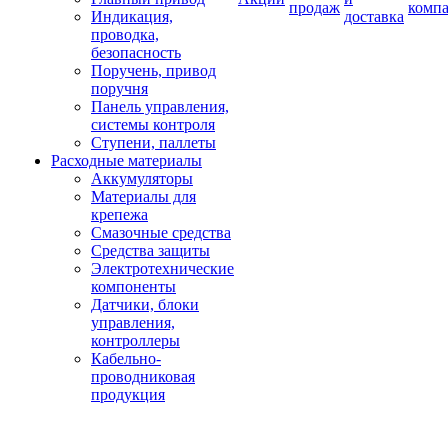
продаж
комп
Индикация,
доставка
проводка,
безопасность
Поручень, привод
поручня
Панель управления,
системы контроля
Ступени, паллеты
Расходные материалы
Аккумуляторы
Материалы для
крепежа
Смазочные средства
Средства защиты
Электротехнические
компоненты
Датчики, блоки
управления,
контроллеры
Кабельно-
проводниковая
продукция