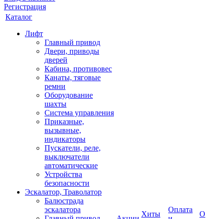
Регистрация
Каталог
Лифт
Главный привод
Двери, приводы
дверей
Кабина, противовес
Канаты, тяговые
ремни
Оборудование
шахты
Система управления
Приказные,
вызывные,
индикаторы
Пускатели, реле,
выключатели
автоматические
Устройства
безопасности
Эскалатор, Траволатор
Балюстрада
эскалатора
Оплата
Хиты
О
Главный привод
Акции
и