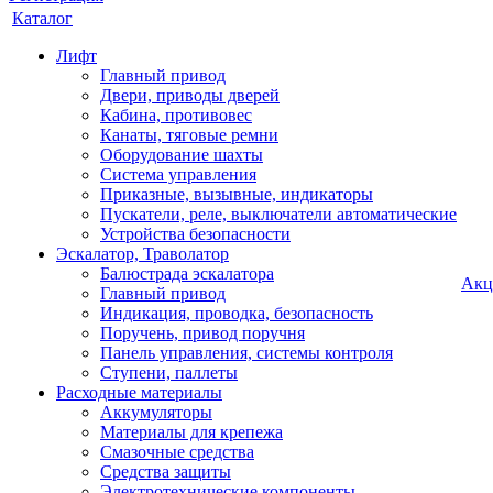
Каталог
Лифт
Главный привод
Двери, приводы дверей
Кабина, противовес
Канаты, тяговые ремни
Оборудование шахты
Система управления
Приказные, вызывные, индикаторы
Пускатели, реле, выключатели автоматические
Устройства безопасности
Эскалатор, Траволатор
Балюстрада эскалатора
Акц
Главный привод
Индикация, проводка, безопасность
Поручень, привод поручня
Панель управления, системы контроля
Ступени, паллеты
Расходные материалы
Аккумуляторы
Материалы для крепежа
Смазочные средства
Средства защиты
Электротехнические компоненты