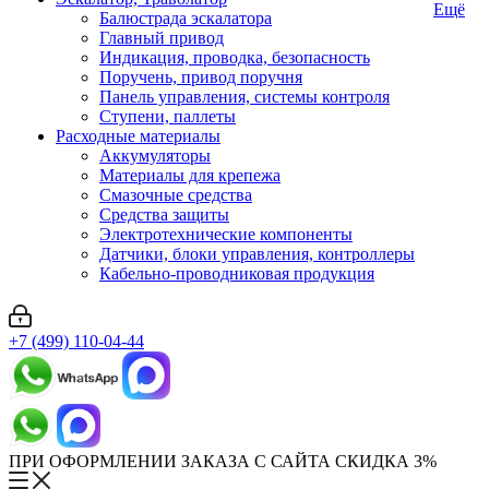
Ещё
Балюстрада эскалатора
Главный привод
Индикация, проводка, безопасность
Поручень, привод поручня
Панель управления, системы контроля
Ступени, паллеты
Расходные материалы
Аккумуляторы
Материалы для крепежа
Смазочные средства
Средства защиты
Электротехнические компоненты
Датчики, блоки управления, контроллеры
Кабельно-проводниковая продукция
+7 (499) 110-04-44
ПРИ ОФОРМЛЕНИИ ЗАКАЗА С САЙТА СКИДКА 3%