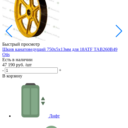
Быстрый просмотр
Шкив канатоведущий 750х5х13мм для 18ATF TAB260B49
Ш
Otis
Есть в наличии
Е
47 190 руб.
/шт
3
-
+
-
В корзину
В
Лифт