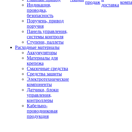
продаж
комп
Индикация,
доставка
проводка,
безопасность
Поручень, привод
поручня
Панель управления,
системы контроля
Ступени, паллеты
Расходные материалы
Аккумуляторы
Материалы для
крепежа
Смазочные средства
Средства защиты
Электротехнические
компоненты
Датчики, блоки
управления,
контроллеры
Кабельно-
проводниковая
продукция