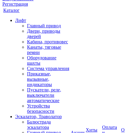
Регистрация
Каталог
Лифт
Главный привод
Двери, приводы
дверей
Кабина, противовес
Канаты, тяговые
ремни
Оборудование
шахты
Система управления
Приказные,
вызывные,
индикаторы
Пускатели, реле,
выключатели
автоматические
Устройства
безопасности
Эскалатор, Траволатор
Балюстрада
эскалатора
Оплата
Хиты
О
Главный привод
Акции
и