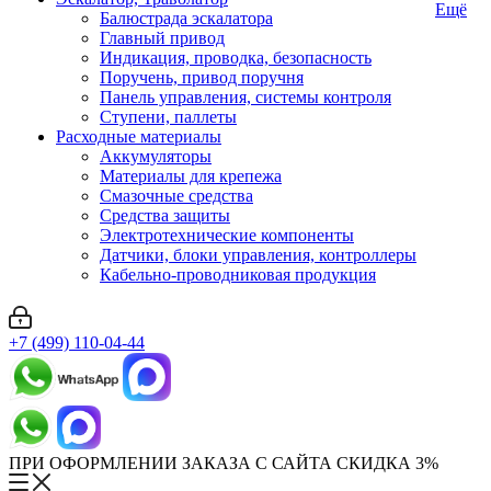
Ещё
Балюстрада эскалатора
Главный привод
Индикация, проводка, безопасность
Поручень, привод поручня
Панель управления, системы контроля
Ступени, паллеты
Расходные материалы
Аккумуляторы
Материалы для крепежа
Смазочные средства
Средства защиты
Электротехнические компоненты
Датчики, блоки управления, контроллеры
Кабельно-проводниковая продукция
+7 (499) 110-04-44
ПРИ ОФОРМЛЕНИИ ЗАКАЗА С САЙТА СКИДКА 3%