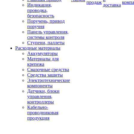
продаж
комп
Индикация,
доставка
проводка,
безопасность
Поручень, привод
поручня
Панель управления,
системы контроля
Ступени, паллеты
Расходные материалы
Аккумуляторы
Материалы для
крепежа
Смазочные средства
Средства защиты
Электротехнические
компоненты
Датчики, блоки
управления,
контроллеры
Кабельно-
проводниковая
продукция