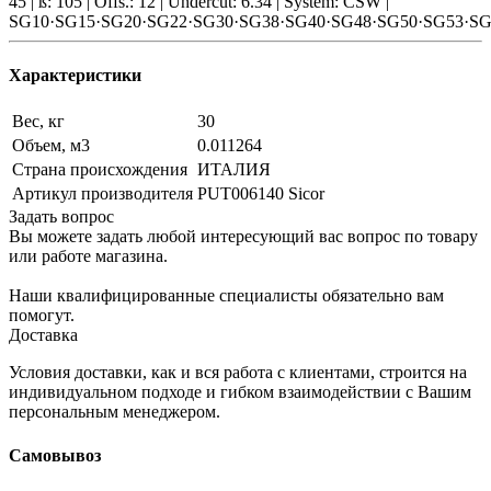
45 | ß: 105 | Offs.: 12 | Undercut: 6.34 | System: CSW |
SG10·SG15·SG20·SG22·SG30·SG38·SG40·SG48·SG50·SG53·S
Характеристики
Вес, кг
30
Объем, м3
0.011264
Страна происхождения
ИТАЛИЯ
Артикул производителя
PUT006140 Sicor
Задать вопрос
Вы можете задать любой интересующий вас вопрос по товару
или работе магазина.
Наши квалифицированные специалисты обязательно вам
помогут.
Доставка
Условия доставки, как и вся работа с клиентами, строится на
индивидуальном подходе и гибком взаимодействии с Вашим
персональным менеджером.
Самовывоз