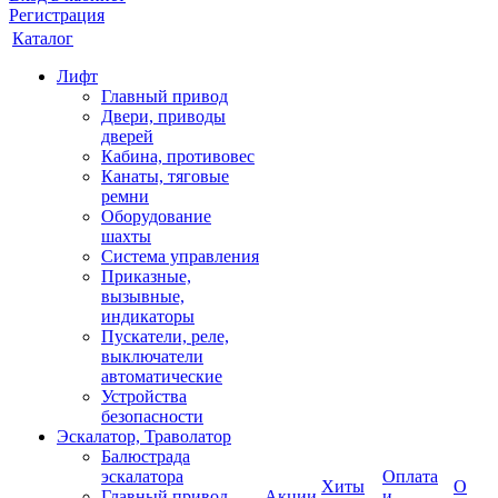
Регистрация
Каталог
Лифт
Главный привод
Двери, приводы
дверей
Кабина, противовес
Канаты, тяговые
ремни
Оборудование
шахты
Система управления
Приказные,
вызывные,
индикаторы
Пускатели, реле,
выключатели
автоматические
Устройства
безопасности
Эскалатор, Траволатор
Балюстрада
эскалатора
Оплата
Хиты
О
Главный привод
Акции
и