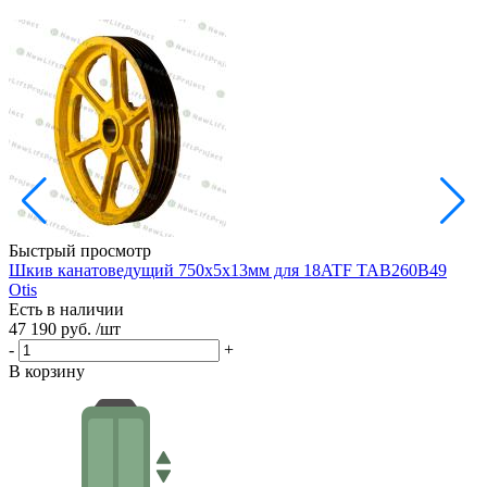
Быстрый просмотр
Шкив канатоведущий 750х5х13мм для 18ATF TAB260B49
Ш
Otis
Есть в наличии
Е
47 190 руб.
/шт
3
-
+
-
В корзину
В