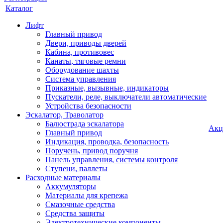
Каталог
Лифт
Главный привод
Двери, приводы дверей
Кабина, противовес
Канаты, тяговые ремни
Оборудование шахты
Система управления
Приказные, вызывные, индикаторы
Пускатели, реле, выключатели автоматические
Устройства безопасности
Эскалатор, Траволатор
Балюстрада эскалатора
Акц
Главный привод
Индикация, проводка, безопасность
Поручень, привод поручня
Панель управления, системы контроля
Ступени, паллеты
Расходные материалы
Аккумуляторы
Материалы для крепежа
Смазочные средства
Средства защиты
Электротехнические компоненты