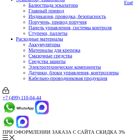
Ещё
Балюстрада эскалатора
Главный привод
Индикация, проводка, безопасность
Поручень, привод поручня
Панель управления, системы контроля
Ступени, паллеты
Расходные материалы
Аккумуляторы
Материалы для крепежа
Смазочные средства
Средства защиты
Электротехнические компоненты
Датчики, блоки управления, контроллеры
Кабельно-проводниковая продукция
+7 (499) 110-04-44
ПРИ ОФОРМЛЕНИИ ЗАКАЗА С САЙТА СКИДКА 3%