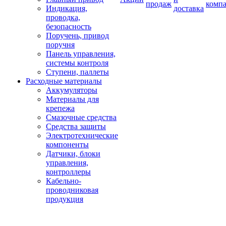
продаж
комп
Индикация,
доставка
проводка,
безопасность
Поручень, привод
поручня
Панель управления,
системы контроля
Ступени, паллеты
Расходные материалы
Аккумуляторы
Материалы для
крепежа
Смазочные средства
Средства защиты
Электротехнические
компоненты
Датчики, блоки
управления,
контроллеры
Кабельно-
проводниковая
продукция