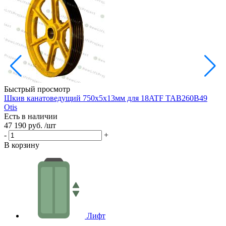
Быстрый просмотр
Шкив канатоведущий 750х5х13мм для 18ATF TAB260B49
Ш
Otis
Есть в наличии
Е
47 190 руб.
/шт
3
-
+
-
В корзину
В
Лифт