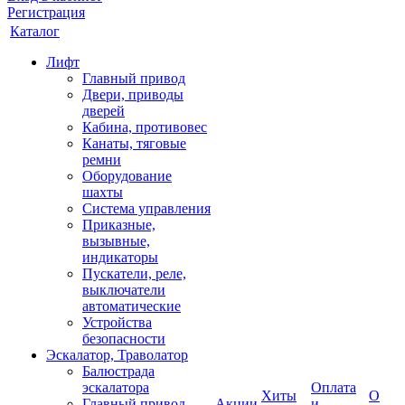
Регистрация
Каталог
Лифт
Главный привод
Двери, приводы
дверей
Кабина, противовес
Канаты, тяговые
ремни
Оборудование
шахты
Система управления
Приказные,
вызывные,
индикаторы
Пускатели, реле,
выключатели
автоматические
Устройства
безопасности
Эскалатор, Траволатор
Балюстрада
эскалатора
Оплата
Хиты
О
Главный привод
Акции
и