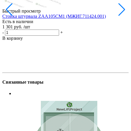
Быстрый просмотр
Стойка штурвала ZAA105CM1 (МЖИГ.711424.001)
М
Есть в наличии
в
1 301 руб.
/шт
Е
1
-
+
-
В корзину
В
Связанные товары