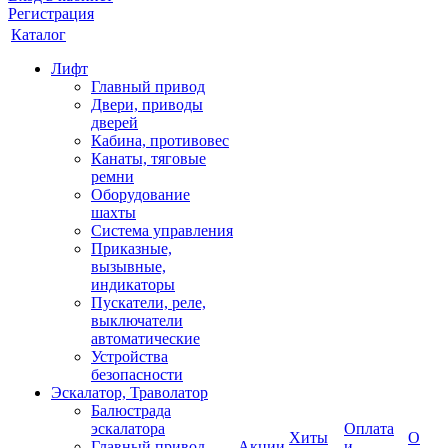
Регистрация
Каталог
Лифт
Главный привод
Двери, приводы
дверей
Кабина, противовес
Канаты, тяговые
ремни
Оборудование
шахты
Система управления
Приказные,
вызывные,
индикаторы
Пускатели, реле,
выключатели
автоматические
Устройства
безопасности
Эскалатор, Траволатор
Балюстрада
эскалатора
Оплата
Хиты
О
Главный привод
Акции
и