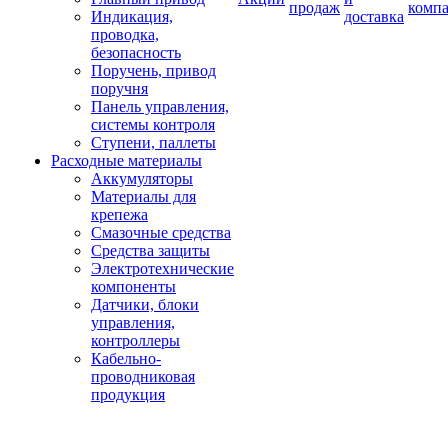
продаж
комп
Индикация,
доставка
проводка,
безопасность
Поручень, привод
поручня
Панель управления,
системы контроля
Ступени, паллеты
Расходные материалы
Аккумуляторы
Материалы для
крепежа
Смазочные средства
Средства защиты
Электротехнические
компоненты
Датчики, блоки
управления,
контроллеры
Кабельно-
проводниковая
продукция