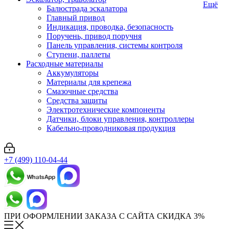
Ещё
Балюстрада эскалатора
Главный привод
Индикация, проводка, безопасность
Поручень, привод поручня
Панель управления, системы контроля
Ступени, паллеты
Расходные материалы
Аккумуляторы
Материалы для крепежа
Смазочные средства
Средства защиты
Электротехнические компоненты
Датчики, блоки управления, контроллеры
Кабельно-проводниковая продукция
+7 (499) 110-04-44
ПРИ ОФОРМЛЕНИИ ЗАКАЗА С САЙТА СКИДКА 3%