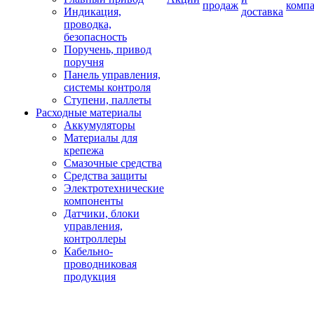
продаж
комп
Индикация,
доставка
проводка,
безопасность
Поручень, привод
поручня
Панель управления,
системы контроля
Ступени, паллеты
Расходные материалы
Аккумуляторы
Материалы для
крепежа
Смазочные средства
Средства защиты
Электротехнические
компоненты
Датчики, блоки
управления,
контроллеры
Кабельно-
проводниковая
продукция