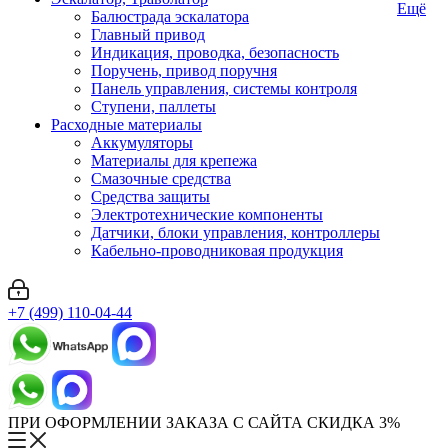
Ещё
Балюстрада эскалатора
Главный привод
Индикация, проводка, безопасность
Поручень, привод поручня
Панель управления, системы контроля
Ступени, паллеты
Расходные материалы
Аккумуляторы
Материалы для крепежа
Смазочные средства
Средства защиты
Электротехнические компоненты
Датчики, блоки управления, контроллеры
Кабельно-проводниковая продукция
+7 (499) 110-04-44
ПРИ ОФОРМЛЕНИИ ЗАКАЗА С САЙТА СКИДКА 3%