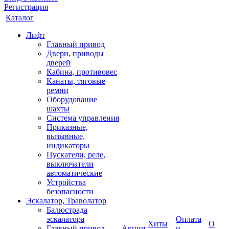
Регистрация
Каталог
Лифт
Главный привод
Двери, приводы
дверей
Кабина, противовес
Канаты, тяговые
ремни
Оборудование
шахты
Система управления
Приказные,
вызывные,
индикаторы
Пускатели, реле,
выключатели
автоматические
Устройства
безопасности
Эскалатор, Траволатор
Балюстрада
эскалатора
Оплата
Хиты
О
Главный привод
Акции
и