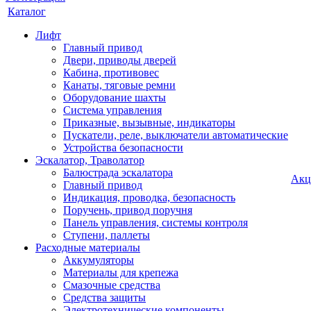
Каталог
Лифт
Главный привод
Двери, приводы дверей
Кабина, противовес
Канаты, тяговые ремни
Оборудование шахты
Система управления
Приказные, вызывные, индикаторы
Пускатели, реле, выключатели автоматические
Устройства безопасности
Эскалатор, Траволатор
Балюстрада эскалатора
Акц
Главный привод
Индикация, проводка, безопасность
Поручень, привод поручня
Панель управления, системы контроля
Ступени, паллеты
Расходные материалы
Аккумуляторы
Материалы для крепежа
Смазочные средства
Средства защиты
Электротехнические компоненты