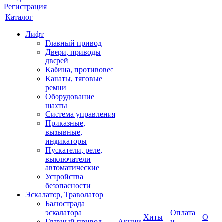
Регистрация
Каталог
Лифт
Главный привод
Двери, приводы
дверей
Кабина, противовес
Канаты, тяговые
ремни
Оборудование
шахты
Система управления
Приказные,
вызывные,
индикаторы
Пускатели, реле,
выключатели
автоматические
Устройства
безопасности
Эскалатор, Траволатор
Балюстрада
эскалатора
Оплата
Хиты
О
Главный привод
Акции
и