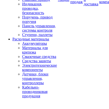
продаж
комп
Индикация,
доставка
проводка,
безопасность
Поручень, привод
поручня
Панель управления,
системы контроля
Ступени, паллеты
Расходные материалы
Аккумуляторы
Материалы для
крепежа
Смазочные средства
Средства защиты
Электротехнические
компоненты
Датчики, блоки
управления,
контроллеры
Кабельно-
проводниковая
продукция