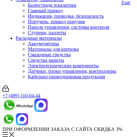
Ещё
Балюстрада эскалатора
Главный привод
Индикация, проводка, безопасность
Поручень, привод поручня
Панель управления, системы контроля
Ступени, паллеты
Расходные материалы
Аккумуляторы
Материалы для крепежа
Смазочные средства
Средства защиты
Электротехнические компоненты
Датчики, блоки управления, контроллеры
Кабельно-проводниковая продукция
+7 (499) 110-04-44
ПРИ ОФОРМЛЕНИИ ЗАКАЗА С САЙТА СКИДКА 3%