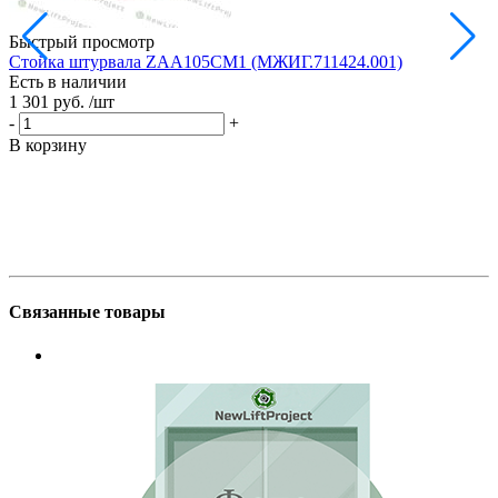
Быстрый просмотр
Стойка штурвала ZAA105CM1 (МЖИГ.711424.001)
М
Есть в наличии
в
1 301 руб.
/шт
Е
1
-
+
-
В корзину
В
Связанные товары