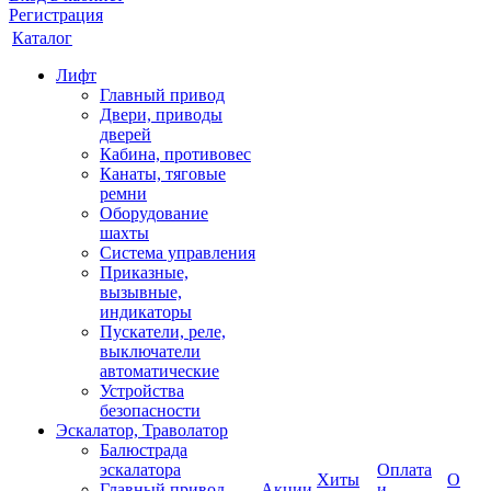
Регистрация
Каталог
Лифт
Главный привод
Двери, приводы
дверей
Кабина, противовес
Канаты, тяговые
ремни
Оборудование
шахты
Система управления
Приказные,
вызывные,
индикаторы
Пускатели, реле,
выключатели
автоматические
Устройства
безопасности
Эскалатор, Траволатор
Балюстрада
эскалатора
Оплата
Хиты
О
Главный привод
Акции
и