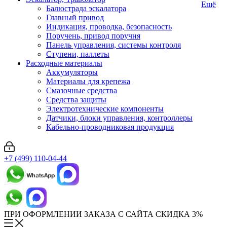
Ещё
Балюстрада эскалатора
Главный привод
Индикация, проводка, безопасность
Поручень, привод поручня
Панель управления, системы контроля
Ступени, паллеты
Расходные материалы
Аккумуляторы
Материалы для крепежа
Смазочные средства
Средства защиты
Электротехнические компоненты
Датчики, блоки управления, контроллеры
Кабельно-проводниковая продукция
+7 (499) 110-04-44
ПРИ ОФОРМЛЕНИИ ЗАКАЗА С САЙТА СКИДКА 3%