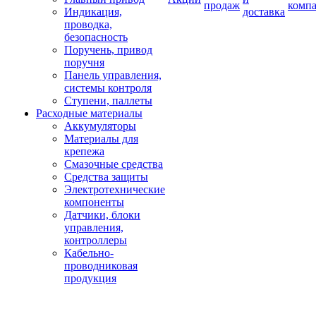
продаж
комп
Индикация,
доставка
проводка,
безопасность
Поручень, привод
поручня
Панель управления,
системы контроля
Ступени, паллеты
Расходные материалы
Аккумуляторы
Материалы для
крепежа
Смазочные средства
Средства защиты
Электротехнические
компоненты
Датчики, блоки
управления,
контроллеры
Кабельно-
проводниковая
продукция