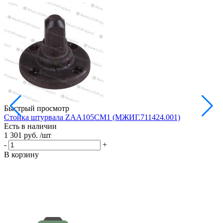
Быстрый просмотр
Стойка штурвала ZAA105CM1 (МЖИГ.711424.001)
М
Есть в наличии
в
1 301 руб.
/шт
Е
1
-
+
-
В корзину
В