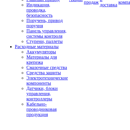
продаж
комп
Индикация,
доставка
проводка,
безопасность
Поручень, привод
поручня
Панель управления,
системы контроля
Ступени, паллеты
Расходные материалы
Аккумуляторы
Материалы для
крепежа
Смазочные средства
Средства защиты
Электротехнические
компоненты
Датчики, блоки
управления,
контроллеры
Кабельно-
проводниковая
продукция