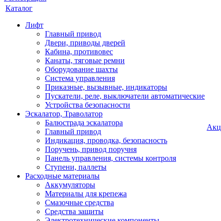
Каталог
Лифт
Главный привод
Двери, приводы дверей
Кабина, противовес
Канаты, тяговые ремни
Оборудование шахты
Система управления
Приказные, вызывные, индикаторы
Пускатели, реле, выключатели автоматические
Устройства безопасности
Эскалатор, Траволатор
Балюстрада эскалатора
Акц
Главный привод
Индикация, проводка, безопасность
Поручень, привод поручня
Панель управления, системы контроля
Ступени, паллеты
Расходные материалы
Аккумуляторы
Материалы для крепежа
Смазочные средства
Средства защиты
Электротехнические компоненты