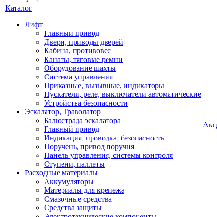
Каталог
Лифт
Главный привод
Двери, приводы дверей
Кабина, противовес
Канаты, тяговые ремни
Оборудование шахты
Система управления
Приказные, вызывные, индикаторы
Пускатели, реле, выключатели автоматические
Устройства безопасности
Эскалатор, Траволатор
Балюстрада эскалатора
Акц
Главный привод
Индикация, проводка, безопасность
Поручень, привод поручня
Панель управления, системы контроля
Ступени, паллеты
Расходные материалы
Аккумуляторы
Материалы для крепежа
Смазочные средства
Средства защиты
Электротехнические компоненты