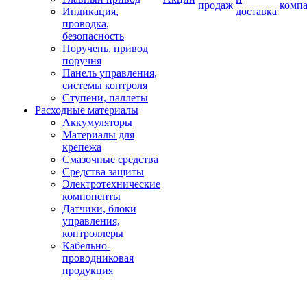
продаж
комп
Индикация,
доставка
проводка,
безопасность
Поручень, привод
поручня
Панель управления,
системы контроля
Ступени, паллеты
Расходные материалы
Аккумуляторы
Материалы для
крепежа
Смазочные средства
Средства защиты
Электротехнические
компоненты
Датчики, блоки
управления,
контроллеры
Кабельно-
проводниковая
продукция