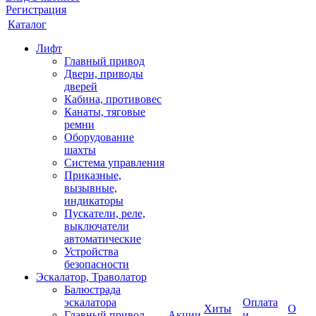
Регистрация
Каталог
Лифт
Главный привод
Двери, приводы
дверей
Кабина, противовес
Канаты, тяговые
ремни
Оборудование
шахты
Система управления
Приказные,
вызывные,
индикаторы
Пускатели, реле,
выключатели
автоматические
Устройства
безопасности
Эскалатор, Траволатор
Балюстрада
эскалатора
Оплата
Хиты
О
Главный привод
Акции
и