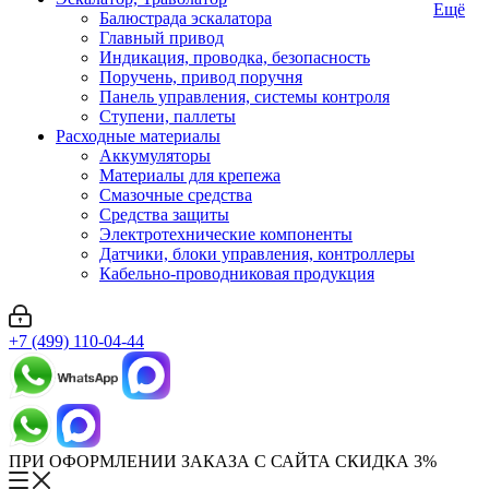
Ещё
Балюстрада эскалатора
Главный привод
Индикация, проводка, безопасность
Поручень, привод поручня
Панель управления, системы контроля
Ступени, паллеты
Расходные материалы
Аккумуляторы
Материалы для крепежа
Смазочные средства
Средства защиты
Электротехнические компоненты
Датчики, блоки управления, контроллеры
Кабельно-проводниковая продукция
+7 (499) 110-04-44
ПРИ ОФОРМЛЕНИИ ЗАКАЗА С САЙТА СКИДКА 3%