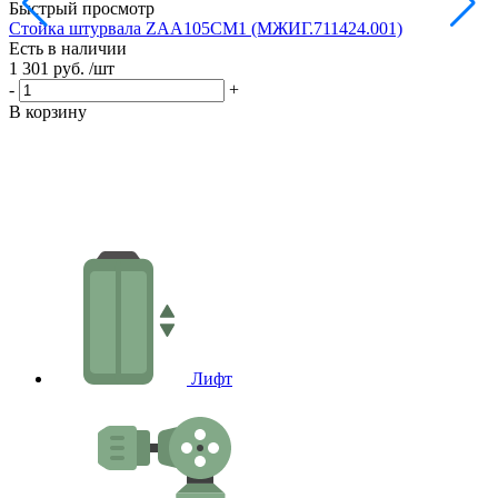
Быстрый просмотр
Стойка штурвала ZAA105CM1 (МЖИГ.711424.001)
М
Есть в наличии
в
1 301 руб.
/шт
Е
1
-
+
-
В корзину
В
Лифт