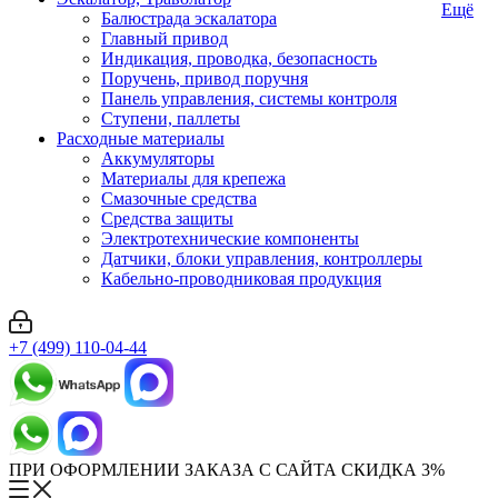
Ещё
Балюстрада эскалатора
Главный привод
Индикация, проводка, безопасность
Поручень, привод поручня
Панель управления, системы контроля
Ступени, паллеты
Расходные материалы
Аккумуляторы
Материалы для крепежа
Смазочные средства
Средства защиты
Электротехнические компоненты
Датчики, блоки управления, контроллеры
Кабельно-проводниковая продукция
+7 (499) 110-04-44
ПРИ ОФОРМЛЕНИИ ЗАКАЗА С САЙТА СКИДКА 3%