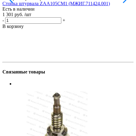
Стойка штурвала ZAA105CM1 (МЖИГ.711424.001)
М
Есть в наличии
в
1 301 руб.
/шт
Е
1
-
+
-
В корзину
В
Связанные товары