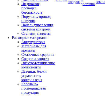
продаж
комп
Индикация,
доставка
проводка,
безопасность
Поручень, привод
поручня
Панель управления,
системы контроля
Ступени, паллеты
Расходные материалы
Аккумуляторы
Материалы для
крепежа
Смазочные средства
Средства защиты
Электротехнические
компоненты
Датчики, блоки
управления,
контроллеры
Кабельно-
проводниковая
продукция