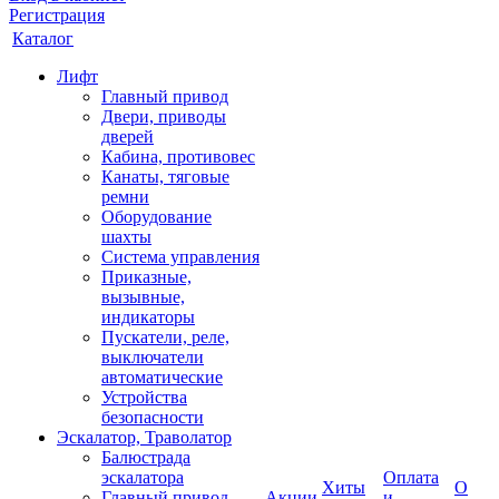
Регистрация
Каталог
Лифт
Главный привод
Двери, приводы
дверей
Кабина, противовес
Канаты, тяговые
ремни
Оборудование
шахты
Система управления
Приказные,
вызывные,
индикаторы
Пускатели, реле,
выключатели
автоматические
Устройства
безопасности
Эскалатор, Траволатор
Балюстрада
эскалатора
Оплата
Хиты
О
Главный привод
Акции
и