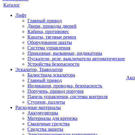
Каталог
Лифт
Главный привод
Двери, приводы дверей
Кабина, противовес
Канаты, тяговые ремни
Оборудование шахты
Система управления
Приказные, вызывные, индикаторы
Пускатели, реле, выключатели автоматические
Устройства безопасности
Эскалатор, Траволатор
Балюстрада эскалатора
Акц
Главный привод
Индикация, проводка, безопасность
Поручень, привод поручня
Панель управления, системы контроля
Ступени, паллеты
Расходные материалы
Аккумуляторы
Материалы для крепежа
Смазочные средства
Средства защиты
Электротехнические компоненты