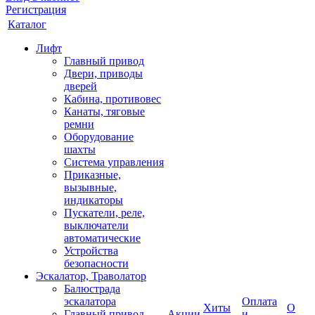
Регистрация
Каталог
Лифт
Главный привод
Двери, приводы
дверей
Кабина, противовес
Канаты, тяговые
ремни
Оборудование
шахты
Система управления
Приказные,
вызывные,
индикаторы
Пускатели, реле,
выключатели
автоматические
Устройства
безопасности
Эскалатор, Траволатор
Балюстрада
эскалатора
Оплата
Хиты
О
Главный привод
Акции
и