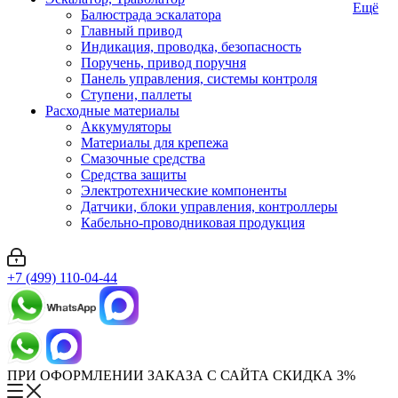
Ещё
Балюстрада эскалатора
Главный привод
Индикация, проводка, безопасность
Поручень, привод поручня
Панель управления, системы контроля
Ступени, паллеты
Расходные материалы
Аккумуляторы
Материалы для крепежа
Смазочные средства
Средства защиты
Электротехнические компоненты
Датчики, блоки управления, контроллеры
Кабельно-проводниковая продукция
+7 (499) 110-04-44
ПРИ ОФОРМЛЕНИИ ЗАКАЗА С САЙТА СКИДКА 3%