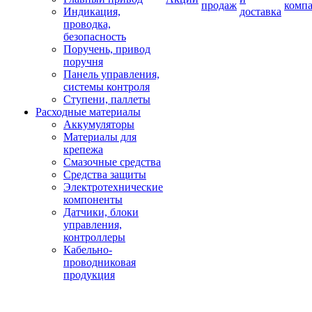
продаж
комп
Индикация,
доставка
проводка,
безопасность
Поручень, привод
поручня
Панель управления,
системы контроля
Ступени, паллеты
Расходные материалы
Аккумуляторы
Материалы для
крепежа
Смазочные средства
Средства защиты
Электротехнические
компоненты
Датчики, блоки
управления,
контроллеры
Кабельно-
проводниковая
продукция