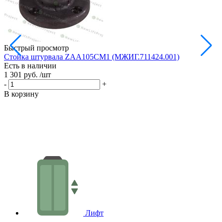
Быстрый просмотр
Стойка штурвала ZAA105CM1 (МЖИГ.711424.001)
М
Есть в наличии
в
1 301 руб.
/шт
Е
1
-
+
-
В корзину
В
Лифт