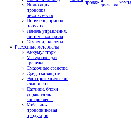
продаж
комп
Индикация,
доставка
проводка,
безопасность
Поручень, привод
поручня
Панель управления,
системы контроля
Ступени, паллеты
Расходные материалы
Аккумуляторы
Материалы для
крепежа
Смазочные средства
Средства защиты
Электротехнические
компоненты
Датчики, блоки
управления,
контроллеры
Кабельно-
проводниковая
продукция