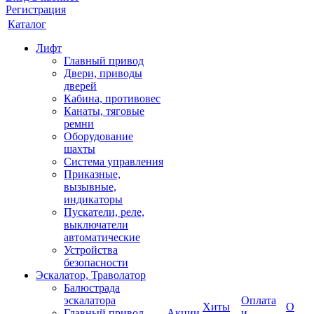
Регистрация
Каталог
Лифт
Главный привод
Двери, приводы
дверей
Кабина, противовес
Канаты, тяговые
ремни
Оборудование
шахты
Система управления
Приказные,
вызывные,
индикаторы
Пускатели, реле,
выключатели
автоматические
Устройства
безопасности
Эскалатор, Траволатор
Балюстрада
эскалатора
Оплата
Хиты
О
Главный привод
Акции
и