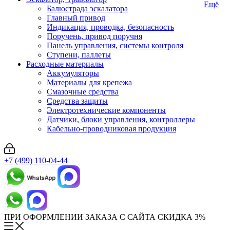
Ещё
Балюстрада эскалатора
Главный привод
Индикация, проводка, безопасность
Поручень, привод поручня
Панель управления, системы контроля
Ступени, паллеты
Расходные материалы
Аккумуляторы
Материалы для крепежа
Смазочные средства
Средства защиты
Электротехнические компоненты
Датчики, блоки управления, контроллеры
Кабельно-проводниковая продукция
+7 (499) 110-04-44
ПРИ ОФОРМЛЕНИИ ЗАКАЗА С САЙТА СКИДКА 3%