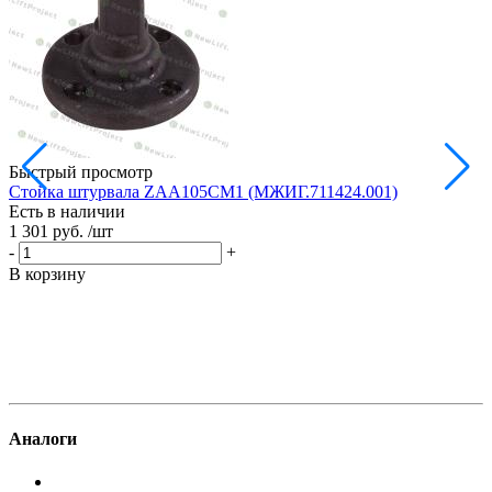
Быстрый просмотр
Стойка штурвала ZAA105CM1 (МЖИГ.711424.001)
М
Есть в наличии
в
1 301 руб.
/шт
Е
1
-
+
-
В корзину
В
Аналоги