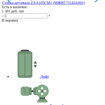
Стойка штурвала ZAA105CM1 (МЖИГ.711424.001)
М
Есть в наличии
в
1 301 руб.
/шт
Е
1
-
+
-
В корзину
В
Лифт