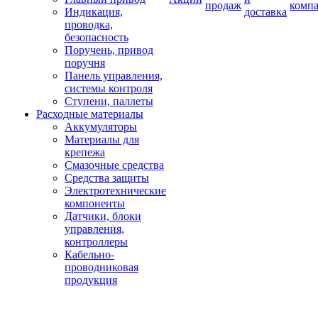
продаж
комп
Индикация,
доставка
проводка,
безопасность
Поручень, привод
поручня
Панель управления,
системы контроля
Ступени, паллеты
Расходные материалы
Аккумуляторы
Материалы для
крепежа
Смазочные средства
Средства защиты
Электротехнические
компоненты
Датчики, блоки
управления,
контроллеры
Кабельно-
проводниковая
продукция