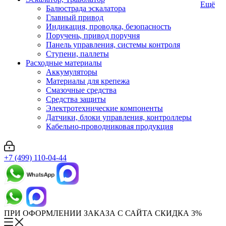
Ещё
Балюстрада эскалатора
Главный привод
Индикация, проводка, безопасность
Поручень, привод поручня
Панель управления, системы контроля
Ступени, паллеты
Расходные материалы
Аккумуляторы
Материалы для крепежа
Смазочные средства
Средства защиты
Электротехнические компоненты
Датчики, блоки управления, контроллеры
Кабельно-проводниковая продукция
+7 (499) 110-04-44
ПРИ ОФОРМЛЕНИИ ЗАКАЗА С САЙТА СКИДКА 3%