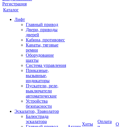
Регистрация
Каталог
Лифт
Главный привод
Двери, приводы
дверей
Кабина, противовес
Канаты, тяговые
ремни
Оборудование
шахты
Система управления
Приказные,
вызывные,
индикаторы
Пускатели, реле,
выключатели
автоматические
Устройства
безопасности
Эскалатор, Траволатор
Балюстрада
эскалатора
Оплата
Хиты
О
Главный привод
Акции
и