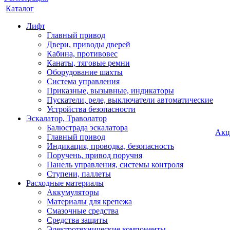
Каталог
Лифт
Главный привод
Двери, приводы дверей
Кабина, противовес
Канаты, тяговые ремни
Оборудование шахты
Система управления
Приказные, вызывные, индикаторы
Пускатели, реле, выключатели автоматические
Устройства безопасности
Эскалатор, Траволатор
Балюстрада эскалатора
Акц
Главный привод
Индикация, проводка, безопасность
Поручень, привод поручня
Панель управления, системы контроля
Ступени, паллеты
Расходные материалы
Аккумуляторы
Материалы для крепежа
Смазочные средства
Средства защиты
Электротехнические компоненты