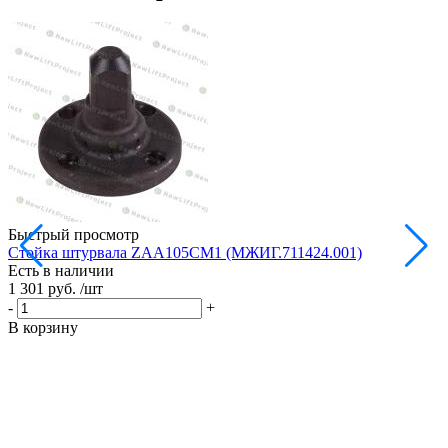
Быстрый просмотр
Стойка штурвала ZAA105CM1 (МЖИГ.711424.001)
М
Есть в наличии
в
1 301 руб.
/шт
Е
1
-
+
-
В корзину
В