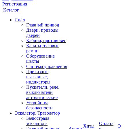
Регистрация
Каталог
Лифт
Главный привод
Двери, приводы
дверей
Кабина, противовес
Канаты, тяговые
ремни
Оборудование
шахты
Система управления
Приказные,
вызывные,
индикаторы
Пускатели, реле,
выключатели
автоматические
Устройства
безопасности
Эскалатор, Траволатор
Балюстрада
эскалатора
Оплата
Хиты
О
Главный привод
Акции
и