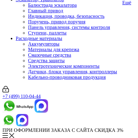
Ещё
Балюстрада эскалатора
Главный привод
Индикация, проводка, безопасность
Поручень, привод поручня
Панель управления, системы контроля
Ступени, паллеты
Расходные материалы
Аккумуляторы
Материалы для крепежа
Смазочные средства
Средства защиты
Электротехнические компоненты
Датчики, блоки управления, контроллеры
Кабельно-проводниковая продукция
+7 (499) 110-04-44
ПРИ ОФОРМЛЕНИИ ЗАКАЗА С САЙТА СКИДКА 3%