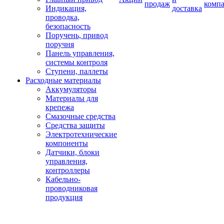
продаж
комп
Индикация,
доставка
проводка,
безопасность
Поручень, привод
поручня
Панель управления,
системы контроля
Ступени, паллеты
Расходные материалы
Аккумуляторы
Материалы для
крепежа
Смазочные средства
Средства защиты
Электротехнические
компоненты
Датчики, блоки
управления,
контроллеры
Кабельно-
проводниковая
продукция