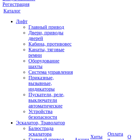
Регистрация
Каталог
Лифт
Главный привод
Двери, приводы
дверей
Кабина, противовес
Канаты, тяговые
ремни
Оборудование
шахты
Система управления
Приказные,
вызывные,
индикаторы
Пускатели, реле,
выключатели
автоматические
Устройства
безопасности
Эскалатор, Траволатор
Балюстрада
эскалатора
Оплата
Хиты
О
Главный привод
Акции
и