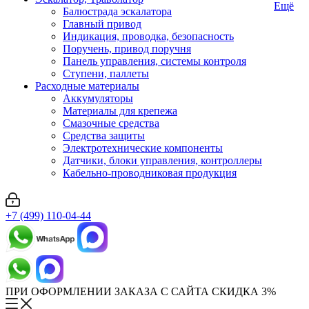
Ещё
Балюстрада эскалатора
Главный привод
Индикация, проводка, безопасность
Поручень, привод поручня
Панель управления, системы контроля
Ступени, паллеты
Расходные материалы
Аккумуляторы
Материалы для крепежа
Смазочные средства
Средства защиты
Электротехнические компоненты
Датчики, блоки управления, контроллеры
Кабельно-проводниковая продукция
+7 (499) 110-04-44
ПРИ ОФОРМЛЕНИИ ЗАКАЗА С САЙТА СКИДКА 3%