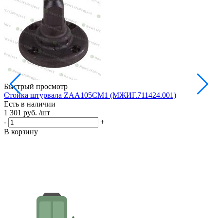
Быстрый просмотр
Стойка штурвала ZAA105CM1 (МЖИГ.711424.001)
М
Есть в наличии
в
1 301 руб.
/шт
Е
1
-
+
-
В корзину
В