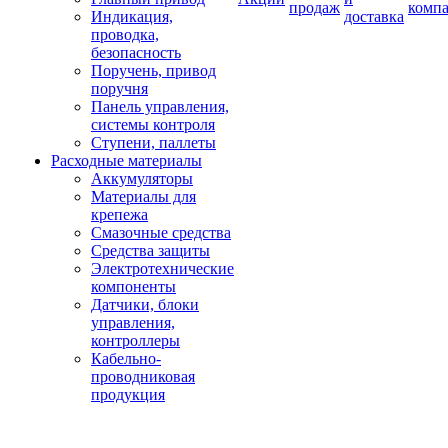
продаж
комп
Индикация,
доставка
проводка,
безопасность
Поручень, привод
поручня
Панель управления,
системы контроля
Ступени, паллеты
Расходные материалы
Аккумуляторы
Материалы для
крепежа
Смазочные средства
Средства защиты
Электротехнические
компоненты
Датчики, блоки
управления,
контроллеры
Кабельно-
проводниковая
продукция