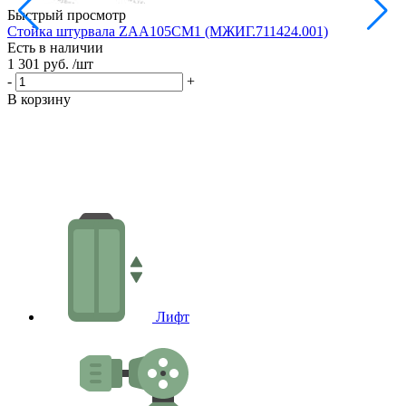
Быстрый просмотр
Стойка штурвала ZAA105CM1 (МЖИГ.711424.001)
М
Есть в наличии
в
1 301 руб.
/шт
Е
1
-
+
-
В корзину
В
Лифт