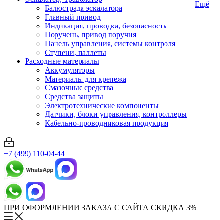
Ещё
Балюстрада эскалатора
Главный привод
Индикация, проводка, безопасность
Поручень, привод поручня
Панель управления, системы контроля
Ступени, паллеты
Расходные материалы
Аккумуляторы
Материалы для крепежа
Смазочные средства
Средства защиты
Электротехнические компоненты
Датчики, блоки управления, контроллеры
Кабельно-проводниковая продукция
+7 (499) 110-04-44
ПРИ ОФОРМЛЕНИИ ЗАКАЗА С САЙТА СКИДКА 3%