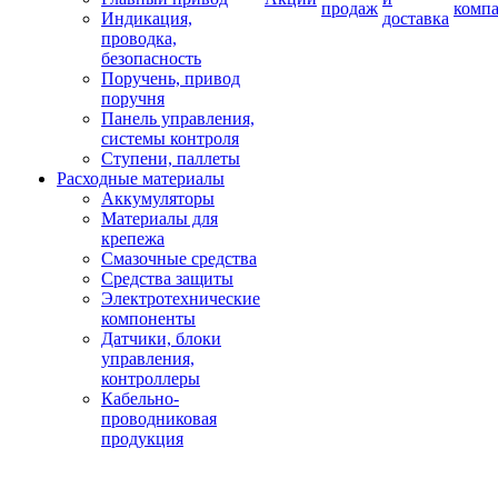
продаж
комп
Индикация,
доставка
проводка,
безопасность
Поручень, привод
поручня
Панель управления,
системы контроля
Ступени, паллеты
Расходные материалы
Аккумуляторы
Материалы для
крепежа
Смазочные средства
Средства защиты
Электротехнические
компоненты
Датчики, блоки
управления,
контроллеры
Кабельно-
проводниковая
продукция