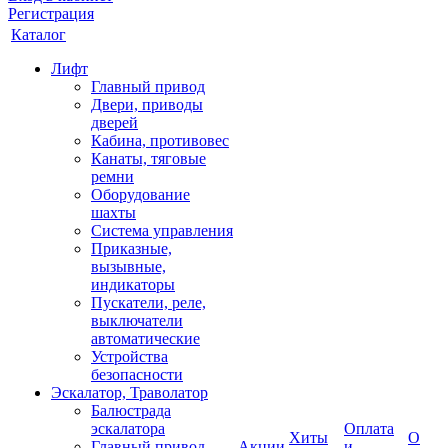
Регистрация
Каталог
Лифт
Главный привод
Двери, приводы
дверей
Кабина, противовес
Канаты, тяговые
ремни
Оборудование
шахты
Система управления
Приказные,
вызывные,
индикаторы
Пускатели, реле,
выключатели
автоматические
Устройства
безопасности
Эскалатор, Траволатор
Балюстрада
эскалатора
Оплата
Хиты
О
Главный привод
Акции
и