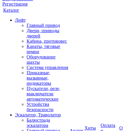
Регистрация
Каталог
Лифт
Главный привод
Двери, приводы
дверей
Кабина, противовес
Канаты, тяговые
ремни
Оборудование
шахты
Система управления
Приказные,
вызывные,
индикаторы
Пускатели, реле,
выключатели
автоматические
Устройства
безопасности
Эскалатор, Траволатор
Балюстрада
эскалатора
Оплата
Хиты
О
Главный привод
Акции
и