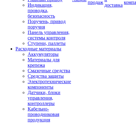
продаж
комп
Индикация,
доставка
проводка,
безопасность
Поручень, привод
поручня
Панель управления,
системы контроля
Ступени, паллеты
Расходные материалы
Аккумуляторы
Материалы для
крепежа
Смазочные средства
Средства защиты
Электротехнические
компоненты
Датчики, блоки
управления,
контроллеры
Кабельно-
проводниковая
продукция