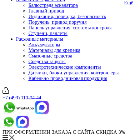
Ещё
Балюстрада эскалатора
Главный привод
Индикация, проводка, безопасность
Поручень, привод поручня
Панель управления, системы контроля
Ступени, паллеты
Расходные материалы
Аккумуляторы
Материалы для крепежа
Смазочные средства
Средства защиты
Электротехнические компоненты
Датчики, блоки управления, контроллеры
Кабельно-проводниковая продукция
+7 (499) 110-04-44
ПРИ ОФОРМЛЕНИИ ЗАКАЗА С САЙТА СКИДКА 3%