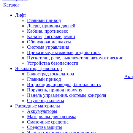
Каталог
Лифт
Главный привод
Двери, приводы дверей
Кабина, противовес
Канаты, тяговые ремни
Оборудование шахты
Система управления
Приказные, вызывные, индикаторы
Пускатели, реле, выключатели автоматические
Устройства безопасности
Эскалатор, Траволатор
Балюстрада эскалатора
Акц
Главный привод
Индикация, проводка, безопасность
Поручень, привод поручня
Панель управления, системы контроля
Ступени, паллеты
Расходные материалы
Аккумуляторы
Материалы для крепежа
Смазочные средства
Средства защиты
Электротехнические компоненты