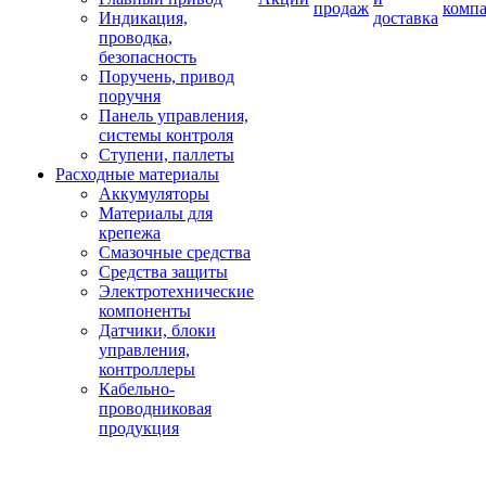
продаж
комп
Индикация,
доставка
проводка,
безопасность
Поручень, привод
поручня
Панель управления,
системы контроля
Ступени, паллеты
Расходные материалы
Аккумуляторы
Материалы для
крепежа
Смазочные средства
Средства защиты
Электротехнические
компоненты
Датчики, блоки
управления,
контроллеры
Кабельно-
проводниковая
продукция