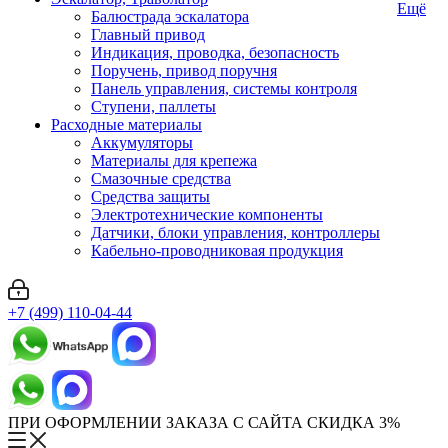
Ещё
Балюстрада эскалатора
Главный привод
Индикация, проводка, безопасность
Поручень, привод поручня
Панель управления, системы контроля
Ступени, паллеты
Расходные материалы
Аккумуляторы
Материалы для крепежа
Смазочные средства
Средства защиты
Электротехнические компоненты
Датчики, блоки управления, контроллеры
Кабельно-проводниковая продукция
+7 (499) 110-04-44
ПРИ ОФОРМЛЕНИИ ЗАКАЗА С САЙТА СКИДКА 3%