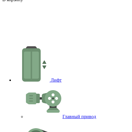
В
Лифт
Главный привод