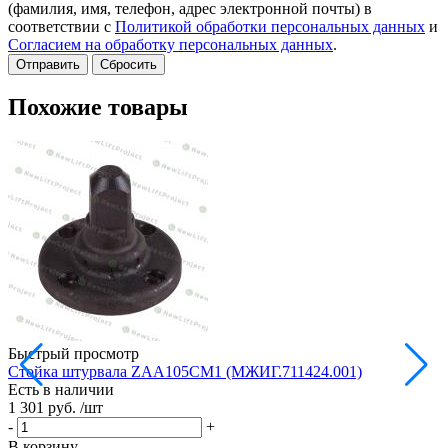
(фамилия, имя, телефон, адрес электронной почты) в
соответствии с
Политикой обработки персональных данных
и
Согласием на обработку персональных данных
.
Сбросить
Похожие товары
Быстрый просмотр
Стойка штурвала ZAA105CM1 (МЖИГ.711424.001)
М
Есть в наличии
в
1 301 руб.
/шт
Е
1
-
+
-
В корзину