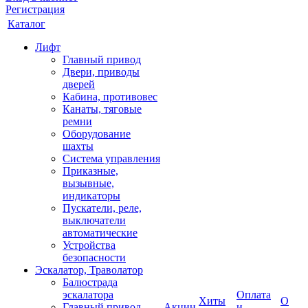
Регистрация
Каталог
Лифт
Главный привод
Двери, приводы
дверей
Кабина, противовес
Канаты, тяговые
ремни
Оборудование
шахты
Система управления
Приказные,
вызывные,
индикаторы
Пускатели, реле,
выключатели
автоматические
Устройства
безопасности
Эскалатор, Траволатор
Балюстрада
эскалатора
Оплата
Хиты
О
Главный привод
Акции
и