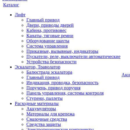
Каталог
Лифт
Главный привод
Двери, приводы дверей
Кабина, противовес
Канаты, тяговые ремни
Оборудование шахты
Система управления
Приказные, вызывные, индикаторы
Пускатели, реле, выключатели автоматические
Устройства безопасности
Эскалатор, Траволатор
Балюстрада эскалатора
Акц
Главный привод
Индикация, проводка, безопасность
Поручень, привод поручня
Панель управления, системы контроля
Ступени, паллеты
Расходные материалы
Аккумуляторы
Материалы для крепежа
Смазочные средства
Средства защиты
Электротехнические компоненты