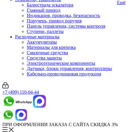
Ещё
Балюстрада эскалатора
Главный привод
Индикация, проводка, безопасность
Поручень, привод поручня
Панель управления, системы контроля
Ступени, паллеты
Расходные материалы
Аккумуляторы
Материалы для крепежа
Смазочные средства
Средства защиты
Электротехнические компоненты
Датчики, блоки управления, контроллеры
Кабельно-проводниковая продукция
+7 (499) 110-04-44
ПРИ ОФОРМЛЕНИИ ЗАКАЗА С САЙТА СКИДКА 3%