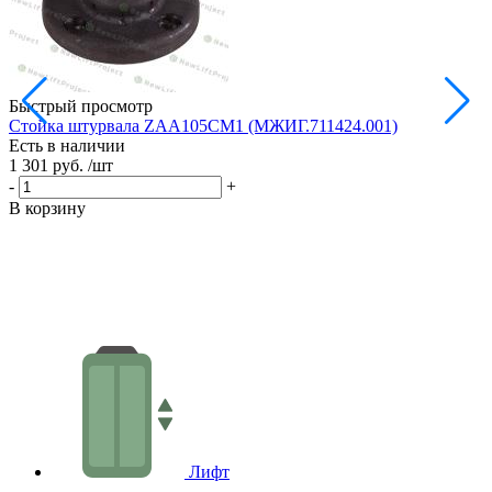
Быстрый просмотр
Стойка штурвала ZAA105CM1 (МЖИГ.711424.001)
М
Есть в наличии
в
1 301 руб.
/шт
Е
1
-
+
-
В корзину
В
Лифт