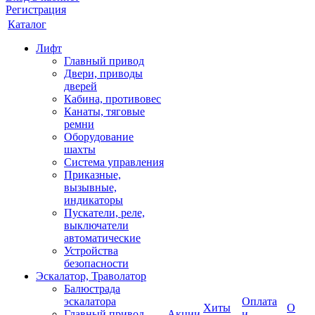
Регистрация
Каталог
Лифт
Главный привод
Двери, приводы
дверей
Кабина, противовес
Канаты, тяговые
ремни
Оборудование
шахты
Система управления
Приказные,
вызывные,
индикаторы
Пускатели, реле,
выключатели
автоматические
Устройства
безопасности
Эскалатор, Траволатор
Балюстрада
эскалатора
Оплата
Хиты
О
Главный привод
Акции
и