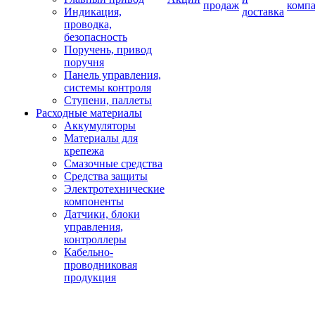
продаж
комп
Индикация,
доставка
проводка,
безопасность
Поручень, привод
поручня
Панель управления,
системы контроля
Ступени, паллеты
Расходные материалы
Аккумуляторы
Материалы для
крепежа
Смазочные средства
Средства защиты
Электротехнические
компоненты
Датчики, блоки
управления,
контроллеры
Кабельно-
проводниковая
продукция